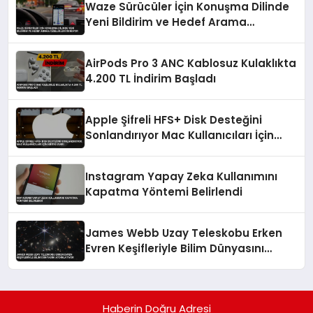
Waze Sürücüler İçin Konuşma Dilinde
Yeni Bildirim ve Hedef Arama
Özellikleri Sunuyor
AirPods Pro 3 ANC Kablosuz Kulaklıkta
4.200 TL İndirim Başladı
Apple Şifreli HFS+ Disk Desteğini
Sonlandırıyor Mac Kullanıcıları İçin
Kritik Uyarı
Instagram Yapay Zeka Kullanımını
Kapatma Yöntemi Belirlendi
James Webb Uzay Teleskobu Erken
Evren Keşifleriyle Bilim Dünyasını
Aydınlatıyor
Haberin Doğru Adresi