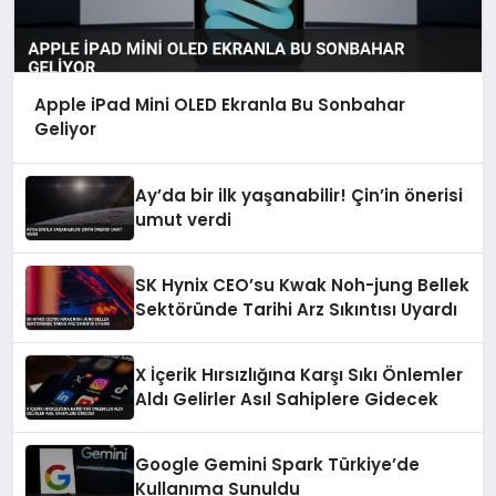
Apple iPad Mini OLED Ekranla Bu Sonbahar
Geliyor
Ay’da bir ilk yaşanabilir! Çin’in önerisi
umut verdi
SK Hynix CEO’su Kwak Noh-jung Bellek
Sektöründe Tarihi Arz Sıkıntısı Uyardı
X İçerik Hırsızlığına Karşı Sıkı Önlemler
Aldı Gelirler Asıl Sahiplere Gidecek
Google Gemini Spark Türkiye’de
Kullanıma Sunuldu