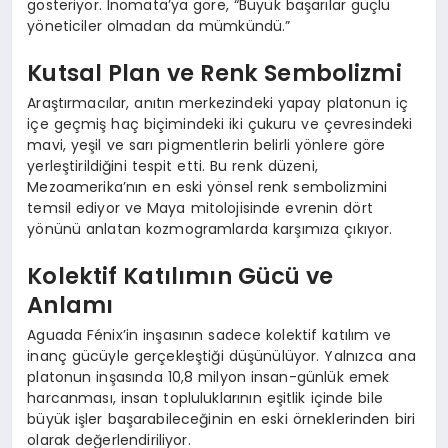
gösteriyor. Inomata’ya göre, “Büyük başarılar güçlü
yöneticiler olmadan da mümkündü.”
Kutsal Plan ve Renk Sembolizmi
Araştırmacılar, anıtın merkezindeki yapay platonun iç
içe geçmiş haç biçimindeki iki çukuru ve çevresindeki
mavi, yeşil ve sarı pigmentlerin belirli yönlere göre
yerleştirildiğini tespit etti. Bu renk düzeni,
Mezoamerika’nın en eski yönsel renk sembolizmini
temsil ediyor ve Maya mitolojisinde evrenin dört
yönünü anlatan kozmogramlarda karşımıza çıkıyor.
Kolektif Katılımın Gücü ve
Anlamı
Aguada Fénix’in inşasının sadece kolektif katılım ve
inanç gücüyle gerçekleştiği düşünülüyor. Yalnızca ana
platonun inşasında 10,8 milyon insan-günlük emek
harcanması, insan topluluklarının eşitlik içinde bile
büyük işler başarabileceğinin en eski örneklerinden biri
olarak değerlendiriliyor.