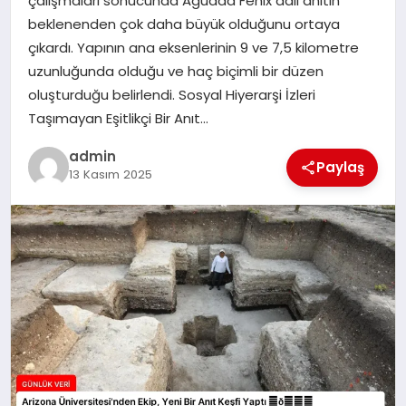
çalışmaları sonucunda Aguada Fénix adlı anıtın
beklenenden çok daha büyük olduğunu ortaya
SPOR
çıkardı. Yapının ana eksenlerinin 9 ve 7,5 kilometre
uzunluğunda olduğu ve haç biçimli bir düzen
TEKNOLOJI
oluşturduğu belirlendi. Sosyal Hiyerarşi İzleri
Taşımayan Eşitlikçi Bir Anıt…
admin
Paylaş
13 Kasım 2025