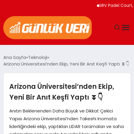
SRV Padel Court, 24 Ü
ANASAYFA
Ana Sayfa
Teknoloji
Arizona Üniversitesi’nden Ekip, Yeni Bir Anıt Keşfi Yaptı ⏬👇
GÜNDEM
YAŞAM
Arizona Üniversitesi’nden Ekip,
Yeni Bir Anıt Keşfi Yaptı ⏬👇
EĞITIM
Anıtın Beklenenden Daha Büyük ve Dikkat Çekici
EKONOMI
Yapısı Arizona Üniversitesi’nden Takeshi Inomata
liderliğindeki ekip, yaptıkları LIDAR taramaları ve saha
GENEL