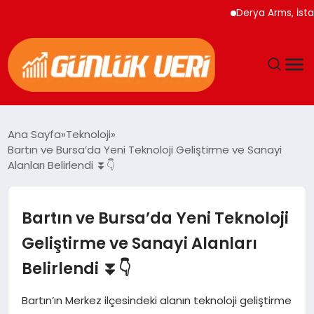
Derya Arms, İstanbul 
ANASAYFA
Ana Sayfa
Teknoloji
Bartın ve Bursa’da Yeni Teknoloji Geliştirme ve Sanayi
GÜNDEM
Alanları Belirlendi ⏬👇
YAŞAM
Bartın ve Bursa’da Yeni Teknoloji
EĞITIM
Geliştirme ve Sanayi Alanları
Belirlendi ⏬👇
EKONOMI
Bartın’ın Merkez ilçesindeki alanın teknoloji geliştirme
GENEL