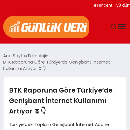
Tencent Hy3 dünya ge
ANASAYFA
Ana Sayfa
Teknoloji
BTK Raporuna Göre Türkiye’de Genişbant İnternet
GÜNDEM
Kullanımı Artıyor ⏬👇
YAŞAM
BTK Raporuna Göre Türkiye’de
EĞITIM
Genişbant İnternet Kullanımı
Artıyor ⏬👇
EKONOMI
Türkiye’deki Toplam Genişbant İnternet Abone
GENEL