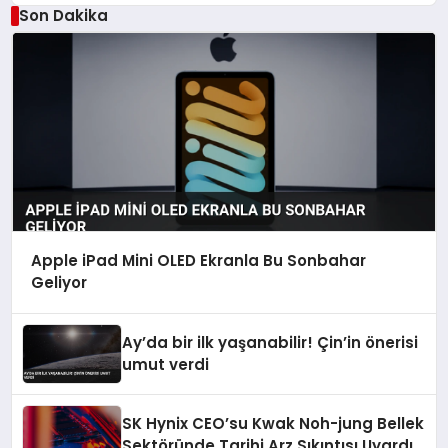
Son Dakika
Apple iPad Mini OLED Ekranla Bu Sonbahar
Geliyor
Ay’da bir ilk yaşanabilir! Çin’in önerisi
umut verdi
SK Hynix CEO’su Kwak Noh-jung Bellek
Sektöründe Tarihi Arz Sıkıntısı Uyardı