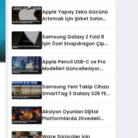
Sunuldu
Apple Yapay Zeka Gücünü
Artırmak İçin Şirket Satın
Alma Görüşmeleri Yapıyor
Samsung Galaxy Z Fold 8
İçin Özel Snapdragon Çip
İddiası
Apple Pencil USB-C ve Pro
Modelleri Güncelleniyor
Batarya Sistemleri Yeniden
Tasarlanıyor
Samsung Yeni Takip Cihazı
SmartTag 3 Galaxy S26 FE
ile Geliyor Olabilir
Aksiyon Oyunları Dijital
Platformlarda Zirvedeki
Yerini Koruyor
Waze Sürücüler İçin