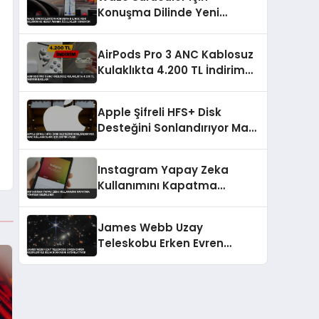
Konuşma Dilinde Yeni
Bildirim ve Hedef Arama
Özellikleri Sunuyor
AirPods Pro 3 ANC Kablosuz
Kulaklıkta 4.200 TL İndirim
Başladı
Apple Şifreli HFS+ Disk
Desteğini Sonlandırıyor Mac
Kullanıcıları İçin Kritik Uyarı
Instagram Yapay Zeka
Kullanımını Kapatma
Yöntemi Belirlendi
James Webb Uzay
Teleskobu Erken Evren
Keşifleriyle Bilim Dünyasını
Aydınlatıyor