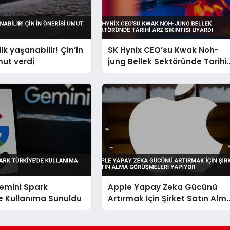
ilk yaşanabilir! Çin’in
SK Hynix CEO’su Kwak Noh-
mut verdi
jung Bellek Sektöründe Tarihi
Arz Sıkıntısı Uyardı
emini Spark
Apple Yapay Zeka Gücünü
e Kullanıma Sunuldu
Artırmak İçin Şirket Satın Alm
Görüşmeleri Yapıyor