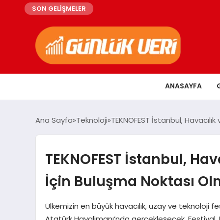
SON GELİŞMELER
ANASAYFA
Ana Sayfa
Teknoloji
TEKNOFEST İstanbul, Havacılık
TEKNOFEST İstanbul, Hava
İçin Buluşma Noktası O
Ülkemizin en büyük havacılık, uzay ve teknoloji fes
Atatürk Havalimanı’nda gerçekleşecek. Festival,