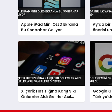
Apple iPad Mini OLED Ekranla
Ay’da bir 
Bu Sonbahar Geliyor
önerisi u
X İçerik Hırsızlığına Karşı Sıkı
Google G
Önlemler Aldı Gelirler Asıl
Türkiye’d
Sahiplere Gidecek