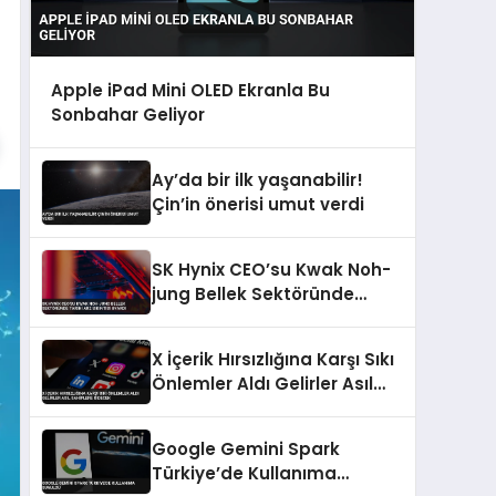
Apple iPad Mini OLED Ekranla Bu
Sonbahar Geliyor
Ay’da bir ilk yaşanabilir!
Çin’in önerisi umut verdi
SK Hynix CEO’su Kwak Noh-
jung Bellek Sektöründe
Tarihi Arz Sıkıntısı Uyardı
X İçerik Hırsızlığına Karşı Sıkı
Önlemler Aldı Gelirler Asıl
Sahiplere Gidecek
Google Gemini Spark
Türkiye’de Kullanıma