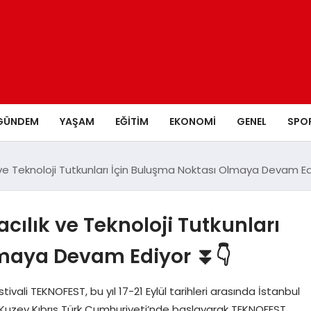
GÜNDEM
YAŞAM
EĞITIM
EKONOMI
GENEL
SPO
 ve Teknoloji Tutkunları İçin Buluşma Noktası Olmaya Devam E
cılık ve Teknoloji Tutkunları
lmaya Devam Ediyor ⏬👇
tivali TEKNOFEST, bu yıl 17-21 Eylül tarihleri arasında İstanbul
 Kuzey Kıbrıs Türk Cumhuriyeti’nde başlayarak TEKNOFEST