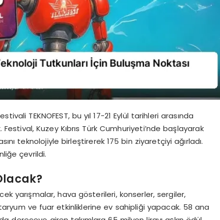
stivali TEKNOFEST, bu yıl 17-21 Eylül tarihleri arasında
 Festival, Kuzey Kıbrıs Türk Cumhuriyeti’nde başlayarak
ını teknolojiyle birleştirerek 175 bin ziyaretçiyi ağırladı.
liğe çevrildi.
Olacak?
 yarışmalar, hava gösterileri, konserler, sergiler,
taryum ve fuar etkinliklerine ev sahipliği yapacak. 58 ana
a dereceye giren takımlara 65 milyon lirayı aşkın ödül