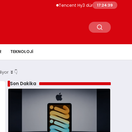
Tencent Hy3 dünya genelinde kullanıma
17:24:40
R
TEKNOLOJI
diyor ⏬👇
Son Dakika