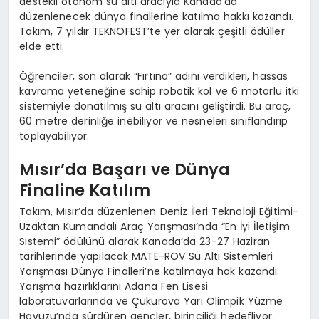
destekli otonom su altı aracıyla Kanada’da
düzenlenecek dünya finallerine katılma hakkı kazandı.
Takım, 7 yıldır TEKNOFEST’te yer alarak çeşitli ödüller
elde etti.
Öğrenciler, son olarak “Fırtına” adını verdikleri, hassas
kavrama yeteneğine sahip robotik kol ve 6 motorlu itki
sistemiyle donatılmış su altı aracını geliştirdi. Bu araç,
60 metre derinliğe inebiliyor ve nesneleri sınıflandırıp
toplayabiliyor.
Mısır’da Başarı ve Dünya
Finaline Katılım
Takım, Mısır’da düzenlenen Deniz İleri Teknoloji Eğitimi-
Uzaktan Kumandalı Araç Yarışması’nda “En İyi İletişim
Sistemi” ödülünü alarak Kanada’da 23-27 Haziran
tarihlerinde yapılacak MATE-ROV Su Altı Sistemleri
Yarışması Dünya Finalleri’ne katılmaya hak kazandı.
Yarışma hazırlıklarını Adana Fen Lisesi
laboratuvarlarında ve Çukurova Yarı Olimpik Yüzme
Havuzu’nda sürdüren gençler, birinciliği hedefliyor.