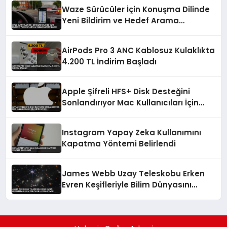
Waze Sürücüler İçin Konuşma Dilinde
Yeni Bildirim ve Hedef Arama
Özellikleri Sunuyor
AirPods Pro 3 ANC Kablosuz Kulaklıkta
4.200 TL İndirim Başladı
Apple Şifreli HFS+ Disk Desteğini
Sonlandırıyor Mac Kullanıcıları İçin
Kritik Uyarı
Instagram Yapay Zeka Kullanımını
Kapatma Yöntemi Belirlendi
James Webb Uzay Teleskobu Erken
Evren Keşifleriyle Bilim Dünyasını
Aydınlatıyor