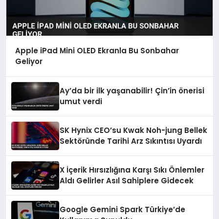
Apple iPad Mini OLED Ekranla Bu Sonbahar
Geliyor
Ay’da bir ilk yaşanabilir! Çin’in önerisi
umut verdi
SK Hynix CEO’su Kwak Noh-jung Bellek
Sektöründe Tarihi Arz Sıkıntısı Uyardı
X İçerik Hırsızlığına Karşı Sıkı Önlemler
Aldı Gelirler Asıl Sahiplere Gidecek
Google Gemini Spark Türkiye’de