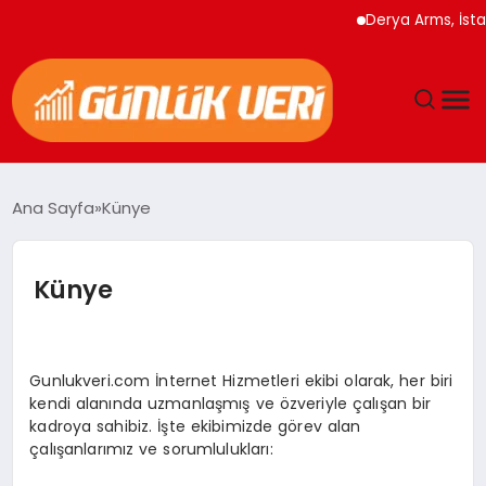
Derya Arms, İstanb
ANASAYFA
Ana Sayfa
Künye
GÜNDEM
Künye
YAŞAM
EĞITIM
Gunlukveri.com İnternet Hizmetleri ekibi olarak, her biri
kendi alanında uzmanlaşmış ve özveriyle çalışan bir
EKONOMI
kadroya sahibiz. İşte ekibimizde görev alan
çalışanlarımız ve sorumlulukları:
GENEL