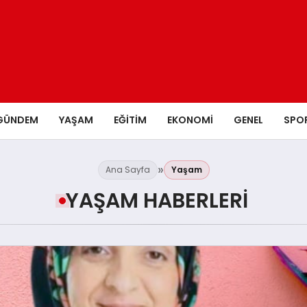
GÜNDEM
YAŞAM
EĞITIM
EKONOMI
GENEL
SPO
Ana Sayfa
Yaşam
YAŞAM HABERLERI