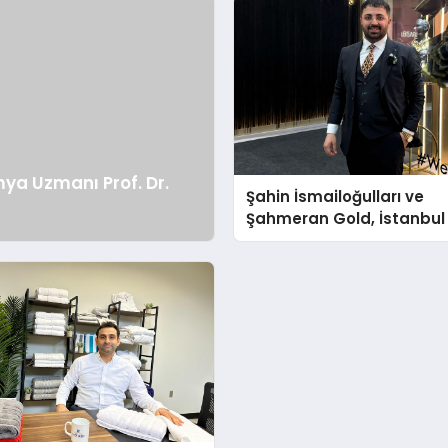
ya Uzmanı Prof. Dr.
Şahin İsmailoğulları ve
Şahmeran Gold, İstanbul 
Fuarı’nda Sektöre Damg