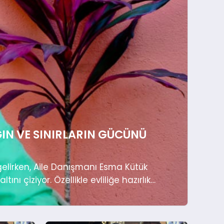
ĞIN VE SINIRLARIN GÜCÜNÜ
elirken, Aile Danışmanı Esma Kütük
ını çiziyor. Özellikle evliliğe hazırlık
nışanlarına “Önce kendini tanı”