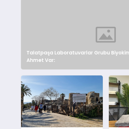
Talatpaşa Laboratuvarlar Grubu Biyokim
Ahmet Var: