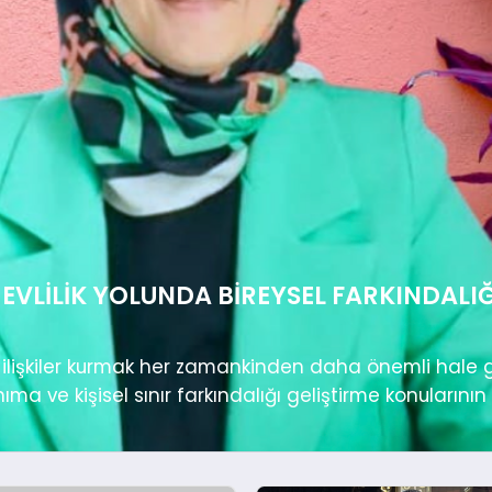
 EVLILIK YOLUNDA BIREYSEL FARKINDALI
lişkiler kurmak her zamankinden daha önemli hale g
ıma ve kişisel sınır farkındalığı geliştirme konularının alt
klığına profesyonel yaklaşımıyla ışık tutan Kütük, da
ıllara dayanan deneyimi ve...