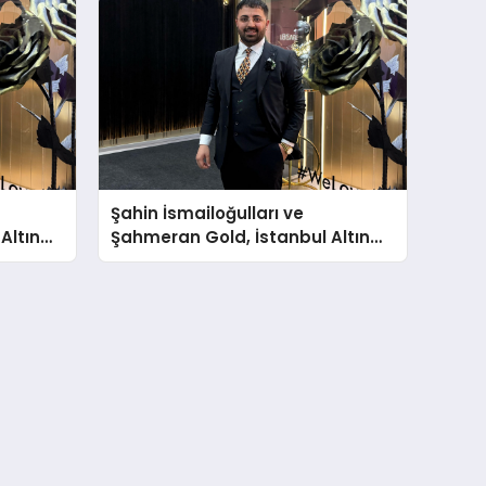
Şahin İsmailoğulları ve
Altın
Şahmeran Gold, İstanbul Altın
a Vurdu
Fuarı’nda Sektöre Damga Vurdu