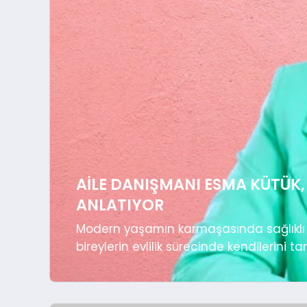
AILE DANIŞMANI ESMA KÜTÜK,
ANLATIYOR
Modern yaşamın karmaşasında sağlıklı i
bireylerin evlilik sürecinde kendilerini tan
döneminde çiftlerin yaşadığı kafa karışı
ilkesiyle yol gösteriyor. Alanında uzun y