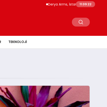
Derya Arms, İstanbul Prohunt 2026’da yeni
11:09:22
R
TEKNOLOJI