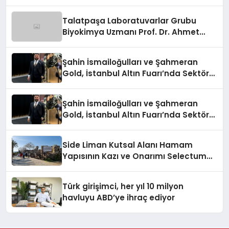
Anlatıyor
Talatpaşa Laboratuvarlar Grubu
Biyokimya Uzmanı Prof. Dr. Ahmet
Var:
Şahin İsmailoğulları ve Şahmeran
Gold, İstanbul Altın Fuarı’nda Sektöre
Damga Vurdu
Şahin İsmailoğulları ve Şahmeran
Gold, İstanbul Altın Fuarı’nda Sektöre
Damga Vurdu
Side Liman Kutsal Alanı Hamam
Yapısının Kazı ve Onarımı Selectum
Hotels&Resorts’un da Katkılarıyla
Tamamlandı
Türk girişimci, her yıl 10 milyon
havluyu ABD’ye ihraç ediyor