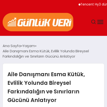
Tencent Hy3 dünya gen
ANASAYFA
Ana Sayfa
Yaşam
Aile Danışmanı Esma Kütük, Evlilik Yolunda Bireysel
GÜNDEM
Farkındalığın ve Sınırların Gücünü Anlatıyor
YAŞAM
Aile Danışmanı Esma Kütük,
EĞITIM
Evlilik Yolunda Bireysel
Farkındalığın ve Sınırların
EKONOMI
Gücünü Anlatıyor
GENEL