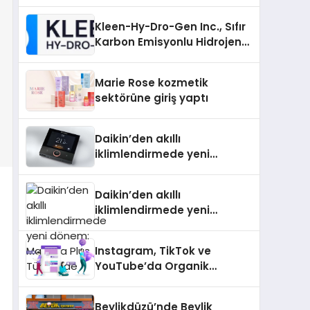
Padel Kortu Üretim Gücü
Kleen-Hy-Dro-Gen Inc., Sıfır
Karbon Emisyonlu Hidrojen
Isıtma Teknolojisinde ISO ve
TSSA Düzenleyici Onaylarını
Marie Rose kozmetik
Aldı
sektörüne giriş yaptı
Daikin’den akıllı
iklimlendirmede yeni
dönem: Madoka Plus
Türkiye’de
Daikin’den akıllı
iklimlendirmede yeni
dönem: Madoka Plus
Türkiye’de
Instagram, TikTok ve
YouTube’da Organik
Etkileşimin Gücü
Beylikdüzü’nde Beylik