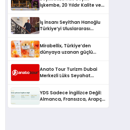
İşkembe, 20 Yıldır Kalite ve
Lezzetin Değişmeyen Adresi
İş İnsanı Seyithan Hanoğlu
Türkiye’yi Uluslararası
Arenada Tanıtmayı
Hedefliyor
Mirabellix, Türkiye’den
dünyaya uzanan güçlü
büyümesini sürdürüyor
Anato Tour Turizm Dubai
Merkezli Lüks Seyahat
Hizmetleriyle Küresel
Turizmde Öne Çıkıyor
YDS Sadece İngilizce Değil:
Almanca, Fransızca, Arapça
ve Rusça Adayları İçin
Kaynak Sorunu