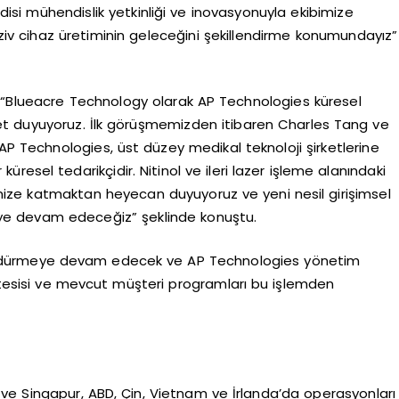
i mühendislik yetkinliği ve inovasyonuyla ekibimize
vaziv cihaz üretiminin geleceğini şekillendirme konumundayız”
, “Blueacre Technology olarak AP Technologies küresel
et duyuyoruz. İlk görüşmemizden itibaren Charles Tang ve
 AP Technologies, üst düzey medikal teknoloji şirketlerine
küresel tedarikçidir. Nitinol ve ileri lazer işleme alanındaki
ibimize katmaktan heyecan duyuyoruz ve yeni nesil girişimsel
rmeye devam edeceğiz” şeklinde konuştu.
i sürdürmeye devam edecek ve AP Technologies yönetim
k tesisi ve mevcut müşteri programları bu işlemden
ve Singapur, ABD, Çin, Vietnam ve İrlanda’da operasyonları