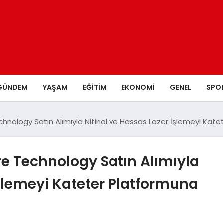
GÜNDEM
YAŞAM
EĞITIM
EKONOMI
GENEL
SPO
hnology Satın Alımıyla Nitinol ve Hassas Lazer İşlemeyi Kate
e Technology Satın Alımıyla
İşlemeyi Kateter Platformuna