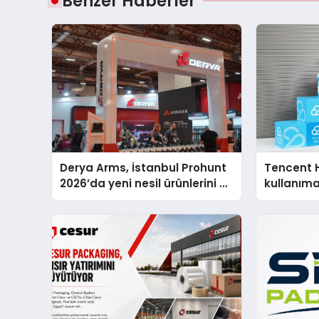
Benzer Haberler
Derya Arms, İstanbul Prohunt
Tencent 
2026’da yeni nesil ürünlerini ve
kullanım
global marka vizyonunu
sergiledi