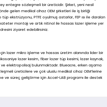
 entegre sözleşmeli bir üreticidir. Şirket, yeni nesil
nde gelen medikal cihaz OEM şirketleri ile iş birliği
 tüp ekstrüzyonu, PTFE oyulmuş astarlar, FEP ısı ile daralan
ateter montajı ve artık nitinol ile hassas lazer işleme yer
esini ziyaret edebilirsiniz.
çin lazer mikro işleme ve hassas üretim alanında lider bir
pikosaniye lazer kesim, fiber lazer tüp kesimi, lazer kaynak,
e ve elektropolisaj bulunmaktadır. Blueacre, erken aşama
leşmeli üreticilere ve çok uluslu medikal cihaz OEM’lerine
me ve süreç geliştirme için Accel-LAB programı ile destek