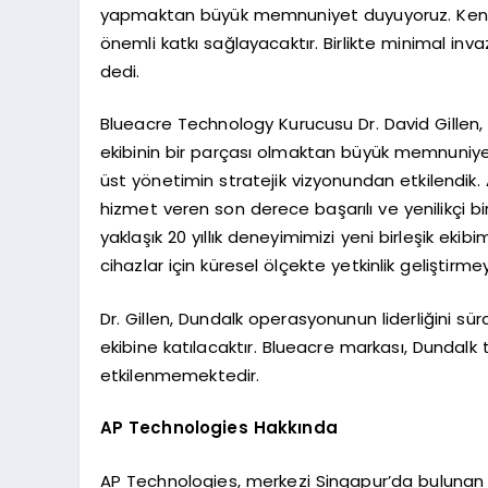
yapmaktan büyük memnuniyet duyuyoruz. Kendis
önemli katkı sağlayacaktır. Birlikte minimal in
dedi.
Blueacre Technology Kurucusu Dr. David Gillen
ekibinin bir parçası olmaktan büyük memnuniy
üst yönetimin stratejik vizyonundan etkilendik.
hizmet veren son derece başarılı ve yenilikçi bir 
yaklaşık 20 yıllık deneyimimizi yeni birleşik ek
cihazlar için küresel ölçekte yetkinlik gelişti
Dr. Gillen, Dundalk operasyonunun liderliğin
ekibine katılacaktır. Blueacre markası, Dundal
etkilenmemektedir.
AP Technologies Hakkında
AP Technologies, merkezi Singapur’da bulunan 