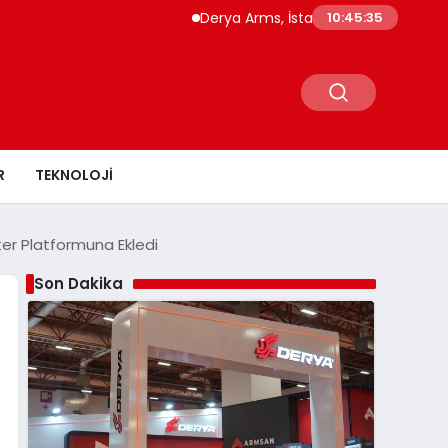
Derya Arms, İstanbul Prohunt 2026’da yeni 
10:45:36
R
TEKNOLOJI
ter Platformuna Ekledi
Son Dakika