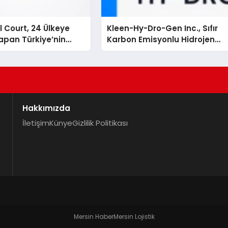
 Court, 24 Ülkeye
Kleen-Hy-Dro-Gen Inc., Sıfır
apan Türkiye’nin
Karbon Emisyonlu Hidrojen
rtu Üretim Gücü
Isıtma Teknolojisinde ISO ve
TSSA Düzenleyici Onaylarını
Aldı
Hakkımızda
İletişim
Künye
Gizlilik Politikası
Mersin Haber
Mersin Lojistik