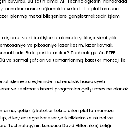
ını duyurdu. Bu satın alma, AP Technologies’in İrlanda’daki
rasyonunu kurmasını sağlamakta ve kateter platformunu
 lazer işlenmiş metal bileşenlere genişletmektedir. İşlem
o işleme ve nitinol işleme alanında yaklaşık yirmi yıllık
femtosaniye ve pikosaniye lazer kesim, lazer kaynak,
lunmaktadır. Bu kapasite artık AP Technologies’in PTFE
örgülü ve sarmal şaftları ve tamamlanmış kateter montajı ile
metal işleme süreçlerinde mühendislik hassasiyeti
ateter ve teslimat sistemi programları geliştirmesine olanak
n alma, gelişmiş kateter teknolojileri platformumuzu
p, dikey entegre kateter yetkinliklerimize nitinol ve
e Technology’nin kurucusu David Gillen ile iş birliği