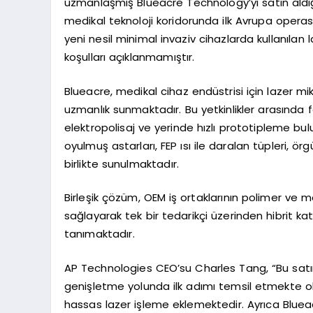
uzmanlaşmış Blueacre Technology’yi satın aldığ
medikal teknoloji koridorunda ilk Avrupa ope
yeni nesil minimal invaziv cihazlarda kullanılan
koşulları açıklanmamıştır.
Blueacre, medikal cihaz endüstrisi için lazer mikr
uzmanlık sunmaktadır. Bu yetkinlikler arasında 
elektropolisaj ve yerinde hızlı prototipleme bu
oyulmuş astarları, FEP ısı ile daralan tüpleri, 
birlikte sunulmaktadır.
Birleşik çözüm, OEM iş ortaklarının polimer ve 
sağlayarak tek bir tedarikçi üzerinden hibrit k
tanımaktadır.
AP Technologies CEO’su Charles Tang, “Bu satı
genişletme yolunda ilk adımı temsil etmekte olu
hassas lazer işleme eklemektedir. Ayrıca Blueacr