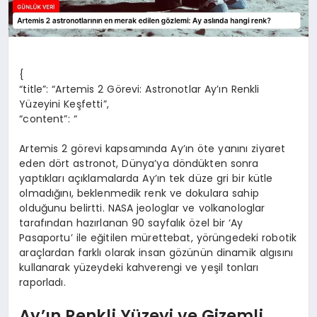
{
“title”: “Artemis 2 Görevi: Astronotlar Ay’ın Renkli
Yüzeyini Keşfetti”,
“content”: “
Artemis 2 görevi kapsamında Ay’ın öte yanını ziyaret
eden dört astronot, Dünya’ya döndükten sonra
yaptıkları açıklamalarda Ay’ın tek düze gri bir kütle
olmadığını, beklenmedik renk ve dokulara sahip
olduğunu belirtti. NASA jeologlar ve volkanologlar
tarafından hazırlanan 90 sayfalık özel bir ‘Ay
Pasaportu’ ile eğitilen mürettebat, yörüngedeki robotik
araçlardan farklı olarak insan gözünün dinamik algısını
kullanarak yüzeydeki kahverengi ve yeşil tonları
raporladı.
Ay’ın Renkli Yüzeyi ve Gizemli