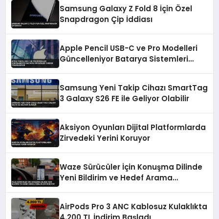
Samsung Galaxy Z Fold 8 İçin Özel
Snapdragon Çip İddiası
Apple Pencil USB-C ve Pro Modelleri
Güncelleniyor Batarya Sistemleri
Yeniden Tasarlanıyor
Samsung Yeni Takip Cihazı SmartTag
3 Galaxy S26 FE ile Geliyor Olabilir
Aksiyon Oyunları Dijital Platformlarda
Zirvedeki Yerini Koruyor
Waze Sürücüler İçin Konuşma Dilinde
Yeni Bildirim ve Hedef Arama
Özellikleri Sunuyor
AirPods Pro 3 ANC Kablosuz Kulaklıkta
4.200 TL İndirim Başladı