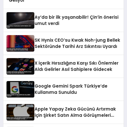
Geliyor
Ay’da bir ilk yaşanabilir! Çin’in önerisi
umut verdi
SK Hynix CEO’su Kwak Noh-jung Bellek
Sektöründe Tarihi Arz Sıkıntısı Uyardı
X İçerik Hırsızlığına Karşı Sıkı Önlemler
Aldı Gelirler Asıl Sahiplere Gidecek
Google Gemini Spark Türkiye’de
Kullanıma Sunuldu
Apple Yapay Zeka Gücünü Artırmak
İçin Şirket Satın Alma Görüşmeleri
Yapıyor