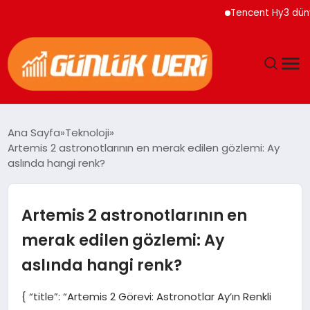
Tencent Hy3 dünya ge
ANASAYFA
Ana Sayfa
Teknoloji
Artemis 2 astronotlarının en merak edilen gözlemi: Ay
GÜNDEM
aslında hangi renk?
YAŞAM
Artemis 2 astronotlarının en
EĞITIM
merak edilen gözlemi: Ay
aslında hangi renk?
EKONOMI
{ “title”: “Artemis 2 Görevi: Astronotlar Ay’ın Renkli
GENEL