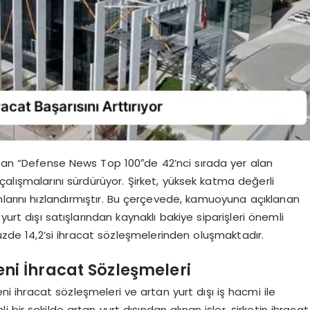
olan “Defense News Top 100″de 42’nci sırada yer alan
alışmalarını sürdürüyor. Şirket, yüksek katma değerli
mlarını hızlandırmıştır. Bu çerçevede, kamuoyuna açıklanan
yurt dışı satışlarından kaynaklı bakiye siparişleri önemli
yüzde 14,2’si ihracat sözleşmelerinden oluşmaktadır.
ni İhracat Sözleşmeleri
eni ihracat sözleşmeleri ve artan yurt dışı iş hacmi ile
bir şekilde artan yurt dışından alınan işler, şirketin ihracat