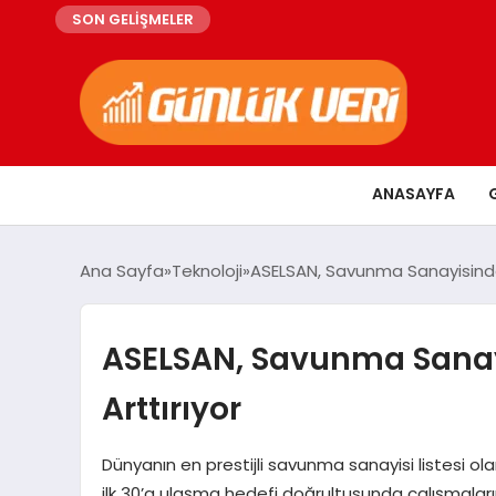
SON GELİŞMELER
ANASAYFA
Ana Sayfa
Teknoloji
ASELSAN, Savunma Sanayisinde İ
ASELSAN, Savunma Sanayi
Arttırıyor
Dünyanın en prestijli savunma sanayisi listesi o
ilk 30’a ulaşma hedefi doğrultusunda çalışmaları