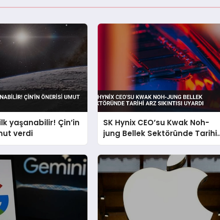
ilk yaşanabilir! Çin’in
SK Hynix CEO’su Kwak Noh-
mut verdi
jung Bellek Sektöründe Tarihi
Arz Sıkıntısı Uyardı