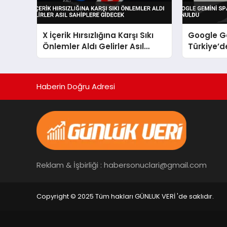
X İçerik Hırsızlığına Karşı Sıkı
Google G
Önlemler Aldı Gelirler Asıl
Türkiye’d
Sahiplere Gidecek
Haberin Doğru Adresi
Reklam & İşbirliği : habersonuclari@gmail.com
Copyright © 2025 Tüm hakları GÜNLUK VERİ 'de saklıdır.