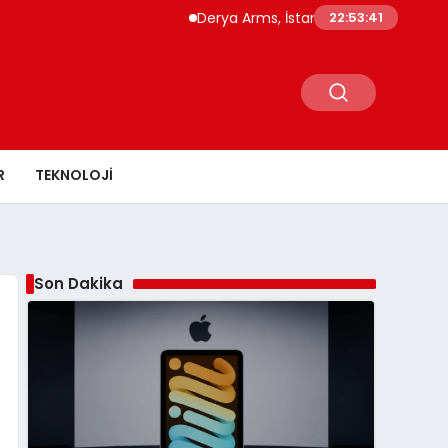
Derya Arms, İstanbul Prohunt 2026’da yeni n
22:53:42
R
TEKNOLOJI
Son Dakika