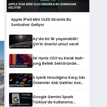
Apple iPad Mini OLED Ekranla Bu
Sonbahar Geliyor
Ay’da bir ilk yaşanabilir!
Çin’in önerisi umut verdi
SK Hynix CEO’su Kwak Noh-
jung Bellek Sektöründe
Tarihi Arz Sıkıntısı Uyardı
X İçerik Hırsızlığına Karşı Sıkı
Önlemler Aldı Gelirler Asıl
Sahiplere Gidecek
Google Gemini Spark
Türkiye’de Kullanıma