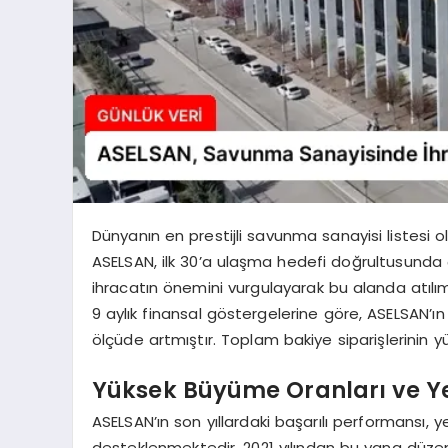
Dünyanın en prestijli savunma sanayisi listesi 
ASELSAN, ilk 30’a ulaşma hedefi doğrultusunda ç
ihracatın önemini vurgulayarak bu alanda atılı
9 aylık finansal göstergelerine göre, ASELSAN’ın 
ölçüde artmıştır. Toplam bakiye siparişlerinin 
Yüksek Büyüme Oranları ve Ye
ASELSAN’ın son yıllardaki başarılı performansı, y
desteklenmektedir. 2021 yılından bu yana düzenli 