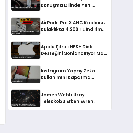
Konuşma Dilinde Yeni
Bildirim ve Hedef Arama
Özellikleri Sunuyor
AirPods Pro 3 ANC Kablosuz
Kulaklıkta 4.200 TL İndirim
Başladı
Apple Şifreli HFS+ Disk
Desteğini Sonlandırıyor Mac
Kullanıcıları İçin Kritik Uyarı
Instagram Yapay Zeka
Kullanımını Kapatma
Yöntemi Belirlendi
James Webb Uzay
Teleskobu Erken Evren
Keşifleriyle Bilim Dünyasını
Aydınlatıyor