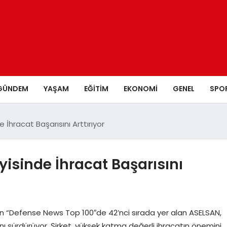
GÜNDEM
YAŞAM
EĞITIM
EKONOMI
GENEL
SPO
hracat Başarısını Arttırıyor
sinde İhracat Başarısını
lan “Defense News Top 100″de 42’nci sırada yer alan ASELSAN,
nı sürdürüyor. Şirket, yüksek katma değerli ihracatın önemini