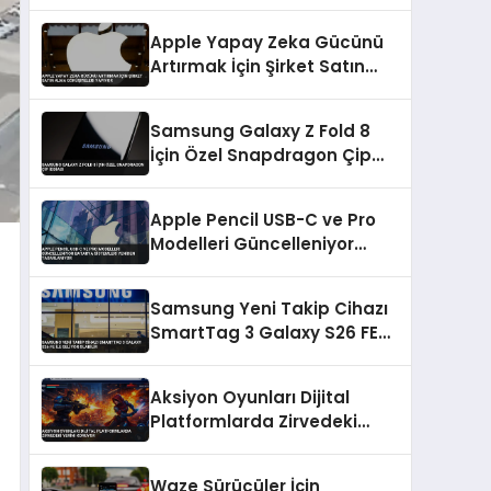
Sunuldu
Apple Yapay Zeka Gücünü
Artırmak İçin Şirket Satın
Alma Görüşmeleri Yapıyor
Samsung Galaxy Z Fold 8
İçin Özel Snapdragon Çip
İddiası
Apple Pencil USB-C ve Pro
Modelleri Güncelleniyor
Batarya Sistemleri Yeniden
Tasarlanıyor
Samsung Yeni Takip Cihazı
SmartTag 3 Galaxy S26 FE
ile Geliyor Olabilir
Aksiyon Oyunları Dijital
Platformlarda Zirvedeki
Yerini Koruyor
Waze Sürücüler İçin