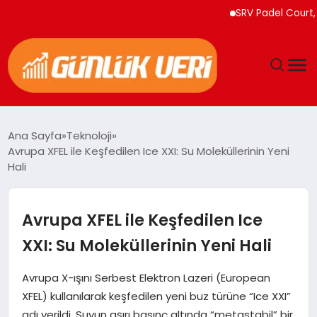
SRV Padel Court, 24 Ü
ANASAYFA
Ana Sayfa
Teknoloji
Avrupa XFEL ile Keşfedilen Ice XXI: Su Moleküllerinin Yeni
GÜNDEM
Hali
YAŞAM
Avrupa XFEL ile Keşfedilen Ice
EĞITIM
XXI: Su Moleküllerinin Yeni Hali
EKONOMI
Avrupa X-ışını Serbest Elektron Lazeri (European
XFEL) kullanılarak keşfedilen yeni buz türüne “Ice XXI”
GENEL
adı verildi. Suyun aşırı basınç altında “metastabil” bir