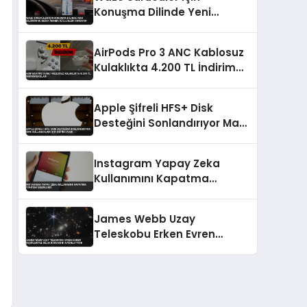
Konuşma Dilinde Yeni
Bildirim ve Hedef Arama
Özellikleri Sunuyor
AirPods Pro 3 ANC Kablosuz
Kulaklıkta 4.200 TL İndirim
Başladı
Apple Şifreli HFS+ Disk
Desteğini Sonlandırıyor Mac
Kullanıcıları İçin Kritik Uyarı
Instagram Yapay Zeka
Kullanımını Kapatma
Yöntemi Belirlendi
James Webb Uzay
Teleskobu Erken Evren
Keşifleriyle Bilim Dünyasını
Aydınlatıyor