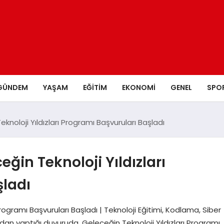
GÜNDEM
YAŞAM
EĞITIM
EKONOMI
GENEL
SPO
noloji Yıldızları Programı Başvuruları Başladı
ğin Teknoloji Yıldızları
şladı
rogramı Başvuruları Başladı | Teknoloji Eğitimi, Kodlama, Siber
an yaptığı duyuruda, Geleceğin Teknoloji Yıldızları Programı