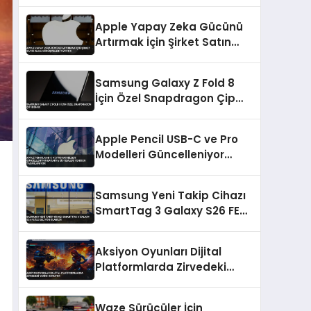
Sunuldu
Apple Yapay Zeka Gücünü
Artırmak İçin Şirket Satın
Alma Görüşmeleri Yapıyor
Samsung Galaxy Z Fold 8
İçin Özel Snapdragon Çip
İddiası
Apple Pencil USB-C ve Pro
Modelleri Güncelleniyor
Batarya Sistemleri Yeniden
Tasarlanıyor
Samsung Yeni Takip Cihazı
SmartTag 3 Galaxy S26 FE
ile Geliyor Olabilir
Aksiyon Oyunları Dijital
Platformlarda Zirvedeki
Yerini Koruyor
Waze Sürücüler İçin