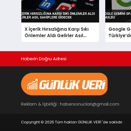
X İçerik Hırsızlığına Karşı Sıkı
Google G
Önlemler Aldı Gelirler Asıl
Türkiye’d
Sahiplere Gidecek
Haberin Doğru Adresi
Reklam & İşbirliği : habersonuclari@gmail.com
Copyright © 2025 Tüm hakları GÜNLUK VERİ 'de saklıdır.