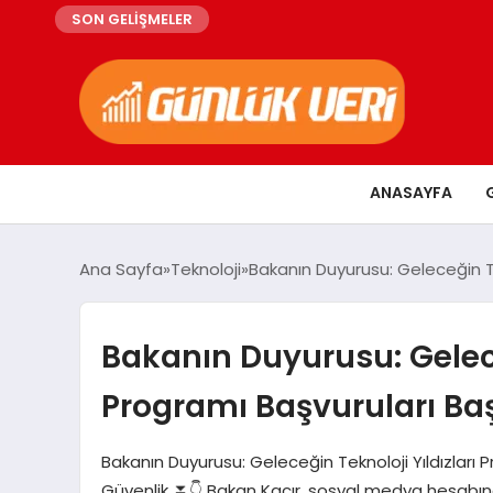
SON GELİŞMELER
ANASAYFA
Ana Sayfa
Teknoloji
Bakanın Duyurusu: Geleceğin Tek
Bakanın Duyurusu: Gelece
Programı Başvuruları Ba
Bakanın Duyurusu: Geleceğin Teknoloji Yıldızları P
Güvenlik ⏬👇 Bakan Kacır, sosyal medya hesabınd