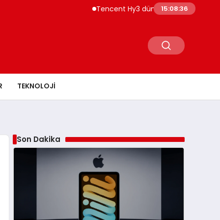
Tencent Hy3 dünya genelinde kullanıma 
15:08:37
R
TEKNOLOJI
Son Dakika