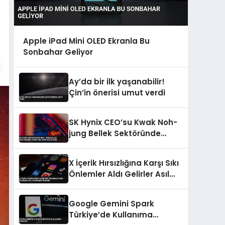
Apple iPad Mini OLED Ekranla Bu
Sonbahar Geliyor
Ay’da bir ilk yaşanabilir!
Çin’in önerisi umut verdi
SK Hynix CEO’su Kwak Noh-
jung Bellek Sektöründe
Tarihi Arz Sıkıntısı Uyardı
X İçerik Hırsızlığına Karşı Sıkı
Önlemler Aldı Gelirler Asıl
Sahiplere Gidecek
Google Gemini Spark
Türkiye’de Kullanıma