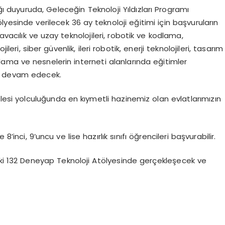
 duyuruda, Geleceğin Teknoloji Yıldızları Programı
yesinde verilecek 36 ay teknoloji eğitimi için başvuruların
vacılık ve uzay teknolojileri, robotik ve kodlama,
eri, siber güvenlik, ileri robotik, enerji teknolojileri, tasarım
ama ve nesnelerin interneti alanlarında eğitimler
ar devam edecek.
mlesi yolculuğunda en kıymetli hazinemiz olan evlatlarımızın
e 8’inci, 9’uncu ve lise hazırlık sınıfı öğrencileri başvurabilir.
ldeki 132 Deneyap Teknoloji Atölyesinde gerçekleşecek ve