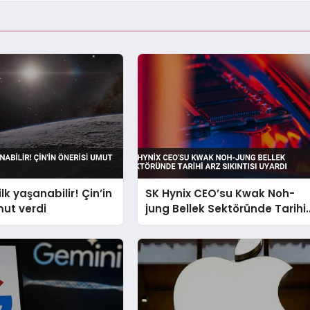
ilk yaşanabilir! Çin’in
SK Hynix CEO’su Kwak Noh-
mut verdi
jung Bellek Sektöründe Tarihi
Arz Sıkıntısı Uyardı