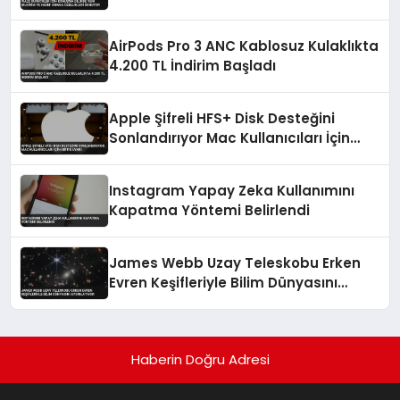
Özellikleri Sunuyor
AirPods Pro 3 ANC Kablosuz Kulaklıkta
4.200 TL İndirim Başladı
Apple Şifreli HFS+ Disk Desteğini
Sonlandırıyor Mac Kullanıcıları İçin
Kritik Uyarı
Instagram Yapay Zeka Kullanımını
Kapatma Yöntemi Belirlendi
James Webb Uzay Teleskobu Erken
Evren Keşifleriyle Bilim Dünyasını
Aydınlatıyor
Haberin Doğru Adresi