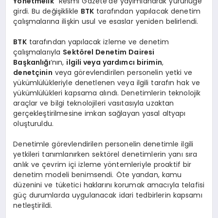
Yönetmelik
” Resmi Gazete’de yayımlanarak yürürlüğe
girdi. Bu değişiklikle
BTK
tarafından yapılacak denetim
çalışmalarına ilişkin usul ve esaslar yeniden belirlendi.
BTK
tarafından yapılacak izleme ve denetim
çalışmalarıyla
Sektörel Denetim Dairesi
Başkanlığı
‘nın,
ilgili veya yardımcı birimin
,
denetçinin
veya görevlendirilen personelin yetki ve
yükümlülükleriyle denetlenen veya ilgili tarafın hak ve
yükümlülükleri kapsama alındı. Denetimlerin teknolojik
araçlar ve bilgi teknolojileri vasıtasıyla uzaktan
gerçekleştirilmesine imkan sağlayan yasal altyapı
oluşturuldu.
Denetimle görevlendirilen personelin denetimle ilgili
yetkileri tanımlanırken sektörel denetimlerin yanı sıra
anlık ve çevrim içi izleme yöntemleriyle proaktif bir
denetim modeli benimsendi. Öte yandan, kamu
düzenini ve tüketici haklarını korumak amacıyla telafisi
güç durumlarda uygulanacak idari tedbirlerin kapsamı
netleştirildi.