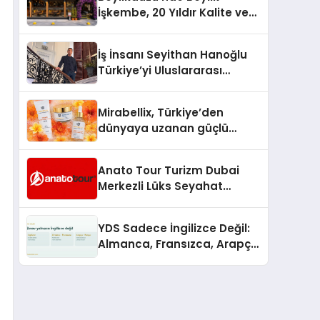
İşkembe, 20 Yıldır Kalite ve
Lezzetin Değişmeyen Adresi
İş İnsanı Seyithan Hanoğlu
Türkiye’yi Uluslararası
Arenada Tanıtmayı
Hedefliyor
Mirabellix, Türkiye’den
dünyaya uzanan güçlü
büyümesini sürdürüyor
Anato Tour Turizm Dubai
Merkezli Lüks Seyahat
Hizmetleriyle Küresel
Turizmde Öne Çıkıyor
YDS Sadece İngilizce Değil:
Almanca, Fransızca, Arapça
ve Rusça Adayları İçin
Kaynak Sorunu