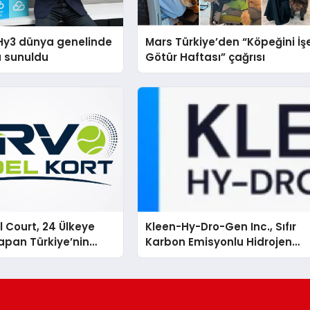
Hy3 dünya genelinde
Mars Türkiye’den “Köpeğini İş
a sunuldu
Götür Haftası” çağrısı
 Court, 24 Ülkeye
Kleen-Hy-Dro-Gen Inc., Sıfır
apan Türkiye’nin
Karbon Emisyonlu Hidrojen
rtu Üretim Gücü
Isıtma Teknolojisinde ISO ve
TSSA Düzenleyici Onaylarını
Aldı