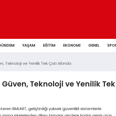
GÜNDEM
YAŞAM
EĞITIM
EKONOMI
GENEL
SPO
 Teknoloji ve Yenilik Tek Çatı Altında
Güven, Teknoloji ve Yenilik Tek
eren BMUNİT, geliştirdiği yüksek güvenlikli sistemlerle
ikli asma iskelelerden dikey tırmanır vinçlere kadar geniş ürün