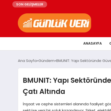
SON GELİŞMELER
ANASAYFA
Ana Sayfa
Gündem
BMUNIT: Yapı Sektöründe Güven,
BMUNIT: Yapı Sektöründe 
Çatı Altında
İnşaat ve cephe sistemleri alanında faaliyet göst
sektöre yeni bir soluk kazandırıyor. Şirket, elektr