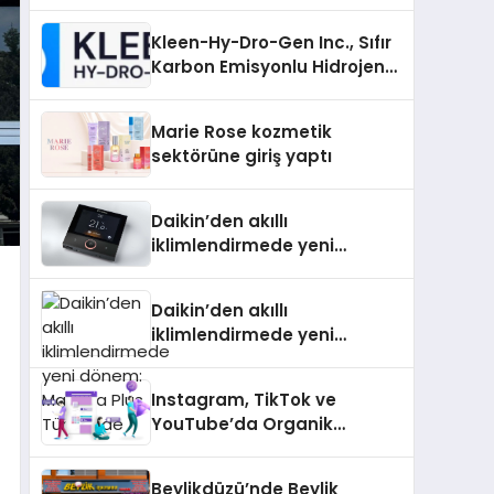
Padel Kortu Üretim Gücü
Kleen-Hy-Dro-Gen Inc., Sıfır
Karbon Emisyonlu Hidrojen
Isıtma Teknolojisinde ISO ve
TSSA Düzenleyici Onaylarını
Marie Rose kozmetik
Aldı
sektörüne giriş yaptı
Daikin’den akıllı
iklimlendirmede yeni
dönem: Madoka Plus
Türkiye’de
Daikin’den akıllı
iklimlendirmede yeni
dönem: Madoka Plus
Türkiye’de
Instagram, TikTok ve
YouTube’da Organik
Etkileşimin Gücü
Beylikdüzü’nde Beylik