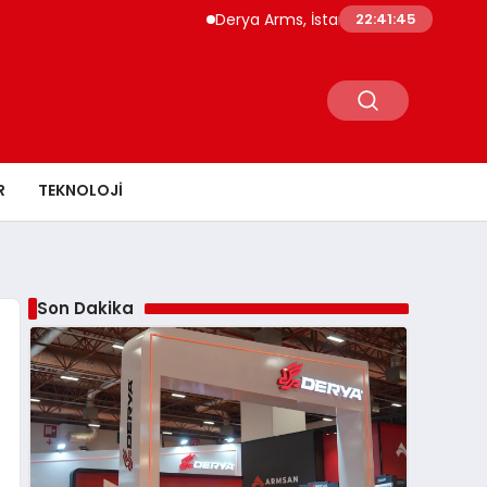
Derya Arms, İstanbul Prohunt 2026’da yeni n
22:41:46
R
TEKNOLOJI
Son Dakika