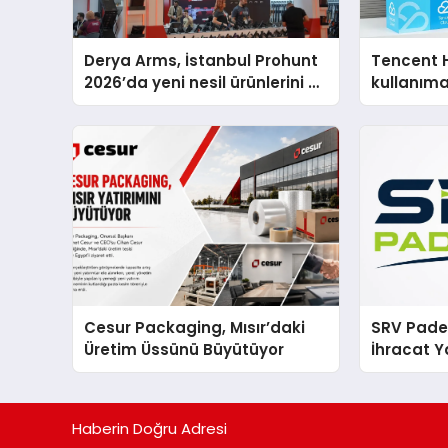
Derya Arms, İstanbul Prohunt
Tencent 
2026’da yeni nesil ürünlerini ve
kullanım
global marka vizyonunu
sergiledi
Cesur Packaging, Mısır’daki
SRV Padel
Üretim Üssünü Büyütüyor
İhracat Y
Padel Ko
Haberin Doğru Adresi