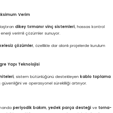
 Maksimum Verim
ylaştıran
dikey tırmanır vinç sistemleri
, hassas kontrol
nerji verimli çözümler sunuyor.
kelesiz çözümler
, özellikle dar alanlı projelerde kurulum
gre Yapı Teknolojisi
niteleri
, sistem bütünlüğünü destekleyen
kablo toplama
 güvenliğini ve operasyonel sürekliliği artırıyor.
zamanda
periyodik bakım
,
yedek parça desteği
ve
torna-