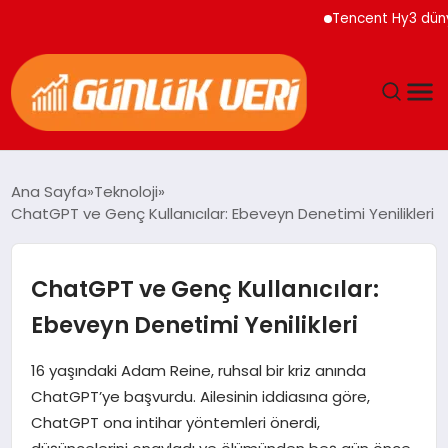
Tencent Hy3 dünya ge
ANASAYFA
Ana Sayfa
Teknoloji
ChatGPT ve Genç Kullanıcılar: Ebeveyn Denetimi Yenilikleri
GÜNDEM
YAŞAM
ChatGPT ve Genç Kullanıcılar:
Ebeveyn Denetimi Yenilikleri
EĞITIM
16 yaşındaki Adam Reine, ruhsal bir kriz anında
EKONOMI
ChatGPT’ye başvurdu. Ailesinin iddiasına göre,
ChatGPT ona intihar yöntemleri önerdi,
GENEL