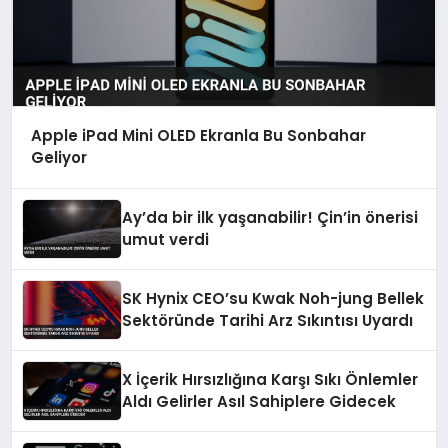
Apple iPad Mini OLED Ekranla Bu Sonbahar
Geliyor
Ay’da bir ilk yaşanabilir! Çin’in önerisi
umut verdi
SK Hynix CEO’su Kwak Noh-jung Bellek
Sektöründe Tarihi Arz Sıkıntısı Uyardı
X İçerik Hırsızlığına Karşı Sıkı Önlemler
Aldı Gelirler Asıl Sahiplere Gidecek