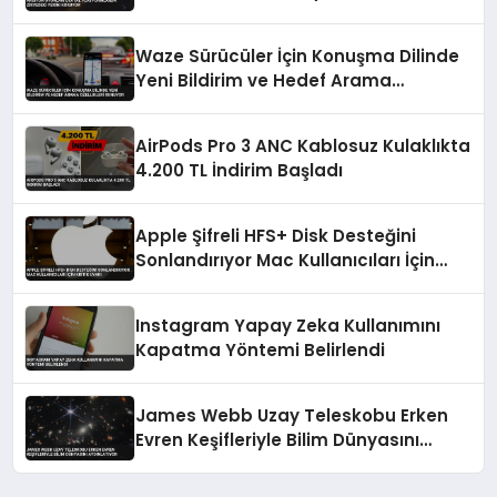
Waze Sürücüler İçin Konuşma Dilinde
Yeni Bildirim ve Hedef Arama
Özellikleri Sunuyor
AirPods Pro 3 ANC Kablosuz Kulaklıkta
4.200 TL İndirim Başladı
Apple Şifreli HFS+ Disk Desteğini
Sonlandırıyor Mac Kullanıcıları İçin
Kritik Uyarı
Instagram Yapay Zeka Kullanımını
Kapatma Yöntemi Belirlendi
James Webb Uzay Teleskobu Erken
Evren Keşifleriyle Bilim Dünyasını
Aydınlatıyor