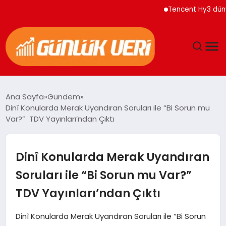
Tencent Hy3 dünya gene
ANASAYFA
Ana Sayfa
Gündem
Dinî Konularda Merak Uyandıran Soruları ile “Bi Sorun mu
GÜNDEM
Var?” TDV Yayınları’ndan Çıktı
YAŞAM
Dinî Konularda Merak Uyandıran
EĞITIM
Soruları ile “Bi Sorun mu Var?”
TDV Yayınları’ndan Çıktı
EKONOMI
Dinî Konularda Merak Uyandıran Soruları ile “Bi Sorun
GENEL