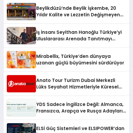
Beylikdüzü’nde Beylik İşkembe, 20
Yıldır Kalite ve Lezzetin Değişmeyen
Adresi
İş İnsanı Seyithan Hanoğlu Türkiye’yi
Uluslararası Arenada Tanıtmayı
Hedefliyor
Mirabellix, Türkiye’den dünyaya
uzanan güçlü büyümesini sürdürüyor
Anato Tour Turizm Dubai Merkezli
Lüks Seyahat Hizmetleriyle Küresel
Turizmde Öne Çıkıyor
YDS Sadece İngilizce Değil: Almanca,
Fransızca, Arapça ve Rusça Adayları
İçin Kaynak Sorunu
ELSİ Güç Sistemleri ve ELSIPOWER’dan