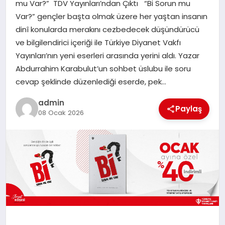
mu Var?” TDV Yayınları’ndan Çıktı “Bi Sorun mu
Var?” gençler başta olmak üzere her yaştan insanın
SPOR
dinî konularda merakını cezbedecek düşündürücü
ve bilgilendirici içeriği ile Türkiye Diyanet Vakfı
TEKNOLOJI
Yayınları’nın yeni eserleri arasında yerini aldı. Yazar
Abdurrahim Karabulut’un sohbet üslubu ile soru
cevap şeklinde düzenlediği eserde, pek…
admin
Paylaş
08 Ocak 2026