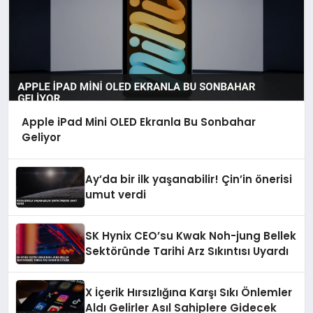
Apple iPad Mini OLED Ekranla Bu Sonbahar
Geliyor
Ay’da bir ilk yaşanabilir! Çin’in önerisi
umut verdi
SK Hynix CEO’su Kwak Noh-jung Bellek
Sektöründe Tarihi Arz Sıkıntısı Uyardı
X İçerik Hırsızlığına Karşı Sıkı Önlemler
Aldı Gelirler Asıl Sahiplere Gidecek