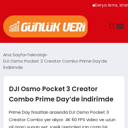
Derya Arms, İstanbul P
ANASAYFA
Ana Sayfa
Teknoloji
DJI Osmo Pocket 3 Creator Combo Prime Day’de
GÜNDEM
İndirimde
YAŞAM
DJI Osmo Pocket 3 Creator
EĞITIM
Combo Prime Day’de İndirimde
EKONOMI
Prime Day fırsatları arasında DJI Osmo Pocket 3
Creator Combo yer alıyor. 4K 60 FPS video ve uzun
GENEL
pil ömrü sunan set, içerik üreticileri için cazip bir