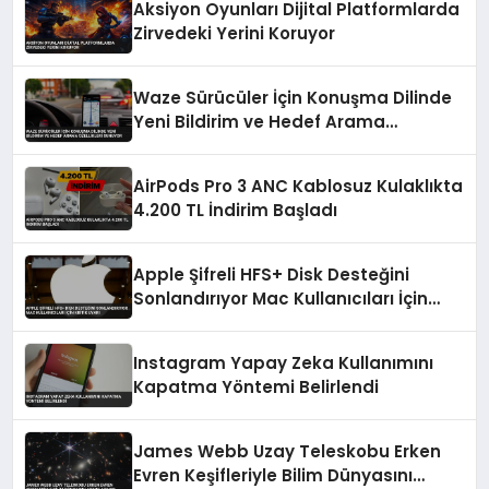
Aksiyon Oyunları Dijital Platformlarda
Zirvedeki Yerini Koruyor
Waze Sürücüler İçin Konuşma Dilinde
Yeni Bildirim ve Hedef Arama
Özellikleri Sunuyor
AirPods Pro 3 ANC Kablosuz Kulaklıkta
4.200 TL İndirim Başladı
Apple Şifreli HFS+ Disk Desteğini
Sonlandırıyor Mac Kullanıcıları İçin
Kritik Uyarı
Instagram Yapay Zeka Kullanımını
Kapatma Yöntemi Belirlendi
James Webb Uzay Teleskobu Erken
Evren Keşifleriyle Bilim Dünyasını