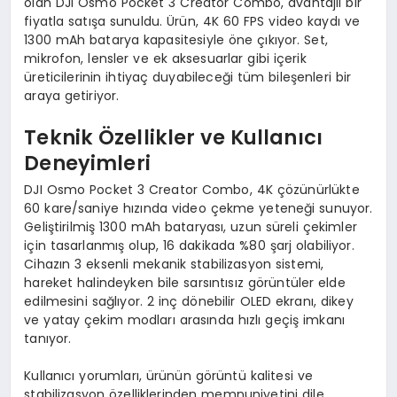
olan DJI Osmo Pocket 3 Creator Combo, avantajlı bir
fiyatla satışa sunuldu. Ürün, 4K 60 FPS video kaydı ve
1300 mAh batarya kapasitesiyle öne çıkıyor. Set,
mikrofon, lensler ve ek aksesuarlar gibi içerik
üreticilerinin ihtiyaç duyabileceği tüm bileşenleri bir
araya getiriyor.
Teknik Özellikler ve Kullanıcı
Deneyimleri
DJI Osmo Pocket 3 Creator Combo, 4K çözünürlükte
60 kare/saniye hızında video çekme yeteneği sunuyor.
Geliştirilmiş 1300 mAh bataryası, uzun süreli çekimler
için tasarlanmış olup, 16 dakikada %80 şarj olabiliyor.
Cihazın 3 eksenli mekanik stabilizasyon sistemi,
hareket halindeyken bile sarsıntısız görüntüler elde
edilmesini sağlıyor. 2 inç dönebilir OLED ekranı, dikey
ve yatay çekim modları arasında hızlı geçiş imkanı
tanıyor.
Kullanıcı yorumları, ürünün görüntü kalitesi ve
stabilizasyon özelliklerinden memnuniyetini dile