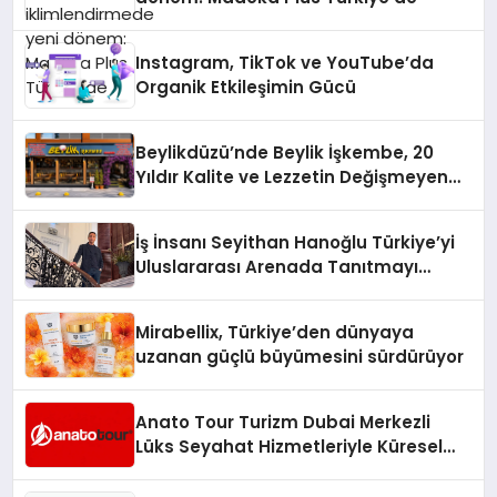
Instagram, TikTok ve YouTube’da
Organik Etkileşimin Gücü
Beylikdüzü’nde Beylik İşkembe, 20
Yıldır Kalite ve Lezzetin Değişmeyen
Adresi
İş İnsanı Seyithan Hanoğlu Türkiye’yi
Uluslararası Arenada Tanıtmayı
Hedefliyor
Mirabellix, Türkiye’den dünyaya
uzanan güçlü büyümesini sürdürüyor
Anato Tour Turizm Dubai Merkezli
Lüks Seyahat Hizmetleriyle Küresel
Turizmde Öne Çıkıyor