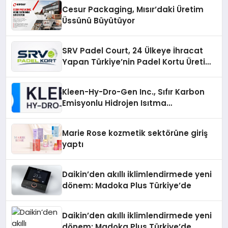
Cesur Packaging, Mısır’daki Üretim
Üssünü Büyütüyor
SRV Padel Court, 24 Ülkeye İhracat
Yapan Türkiye’nin Padel Kortu Üretim
Gücü
Kleen-Hy-Dro-Gen Inc., Sıfır Karbon
Emisyonlu Hidrojen Isıtma
Teknolojisinde ISO ve TSSA
Düzenleyici Onaylarını Aldı
Marie Rose kozmetik sektörüne giriş
yaptı
Daikin’den akıllı iklimlendirmede yeni
dönem: Madoka Plus Türkiye’de
Daikin’den akıllı iklimlendirmede yeni
dönem: Madoka Plus Türkiye’de