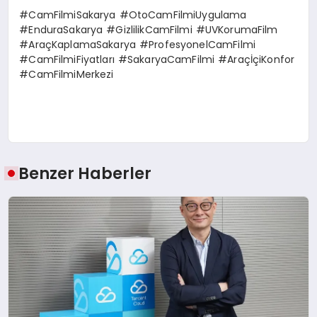
#CamFilmiSakarya #OtoCamFilmiUygulama
#EnduraSakarya #GizlilikCamFilmi #UVKorumaFilm
#AraçKaplamaSakarya #ProfesyonelCamFilmi
#CamFilmiFiyatları #SakaryaCamFilmi #AraçİçiKonfor
#CamFilmiMerkezi
Benzer Haberler