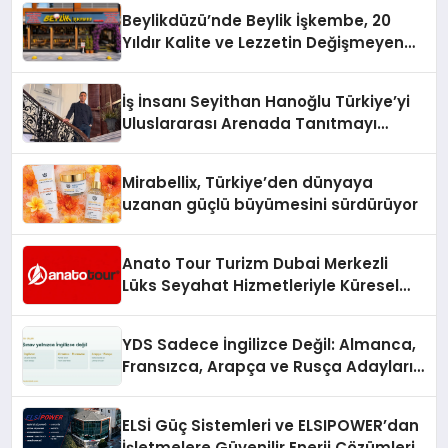
Beylikdüzü’nde Beylik İşkembe, 20
Yıldır Kalite ve Lezzetin Değişmeyen
Adresi
İş İnsanı Seyithan Hanoğlu Türkiye’yi
Uluslararası Arenada Tanıtmayı
Hedefliyor
Mirabellix, Türkiye’den dünyaya
uzanan güçlü büyümesini sürdürüyor
Anato Tour Turizm Dubai Merkezli
Lüks Seyahat Hizmetleriyle Küresel
Turizmde Öne Çıkıyor
YDS Sadece İngilizce Değil: Almanca,
Fransızca, Arapça ve Rusça Adayları
İçin Kaynak Sorunu
ELSİ Güç Sistemleri ve ELSIPOWER’dan
İşletmelere Güvenilir Enerji Çözümleri