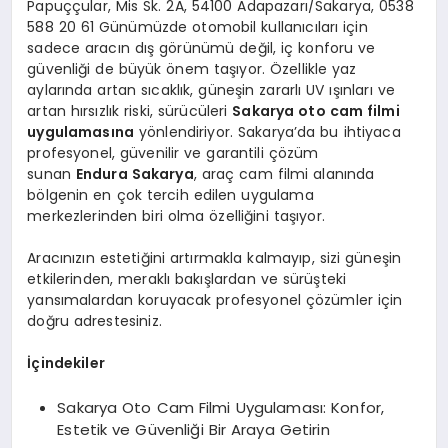
Papuççular, Mis Sk. 2A, 54100 Adapazarı/Sakarya, 0538
588 20 61 Günümüzde otomobil kullanıcıları için
sadece aracın dış görünümü değil, iç konforu ve
güvenliği de büyük önem taşıyor. Özellikle yaz
aylarında artan sıcaklık, güneşin zararlı UV ışınları ve
artan hırsızlık riski, sürücüleri
Sakarya
oto cam filmi
uygulamasına
yönlendiriyor. Sakarya’da bu ihtiyaca
profesyonel, güvenilir ve garantili çözüm
sunan
Endura Sakarya
, araç cam filmi alanında
bölgenin en çok tercih edilen uygulama
merkezlerinden biri olma özelliğini taşıyor.
Aracınızın estetiğini artırmakla kalmayıp, sizi güneşin
etkilerinden, meraklı bakışlardan ve sürüşteki
yansımalardan koruyacak profesyonel çözümler için
doğru adrestesiniz.
İçindekiler
Sakarya Oto Cam Filmi Uygulaması: Konfor,
Estetik ve Güvenliği Bir Araya Getirin