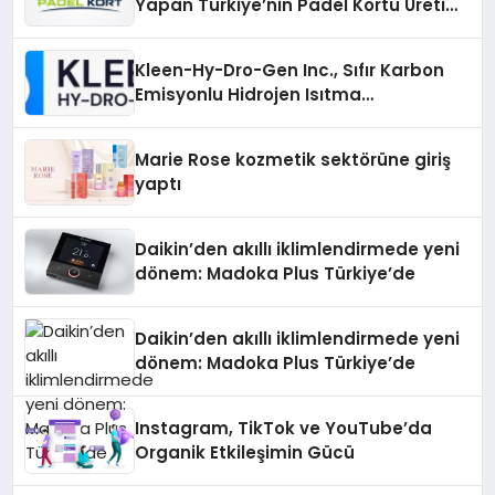
Yapan Türkiye’nin Padel Kortu Üretim
Gücü
Kleen-Hy-Dro-Gen Inc., Sıfır Karbon
Emisyonlu Hidrojen Isıtma
Teknolojisinde ISO ve TSSA
Düzenleyici Onaylarını Aldı
Marie Rose kozmetik sektörüne giriş
yaptı
Daikin’den akıllı iklimlendirmede yeni
dönem: Madoka Plus Türkiye’de
Daikin’den akıllı iklimlendirmede yeni
dönem: Madoka Plus Türkiye’de
Instagram, TikTok ve YouTube’da
Organik Etkileşimin Gücü