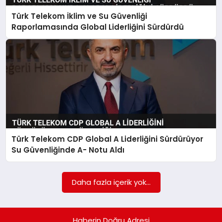
Türk Telekom İklim ve Su Güvenliği
SPOR
Raporlamasında Global Liderliğini Sürdürdü
TEKNOLOJI
Türk Telekom CDP Global A Liderliğini Sürdürüyor
Su Güvenliğinde A- Notu Aldı
Daha fazla içerik yok...
Haberin Doğru Adresi