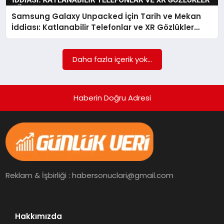
Samsung Galaxy Unpacked İçin Tarih ve Mekan
SPOR
İddiası: Katlanabilir Telefonlar ve XR Gözlükler
Gündemde
TEKNOLOJI
Daha fazla içerik yok...
Haberin Doğru Adresi
Reklam & İşbirliği : habersonuclari@gmail.com
Hakkımızda