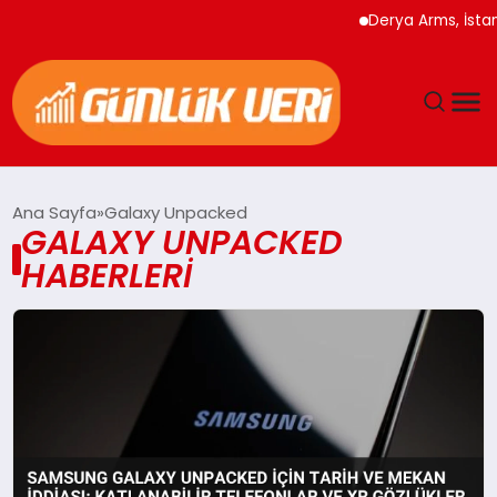
Derya Arms, İstanb
ANASAYFA
Ana Sayfa
Galaxy Unpacked
GALAXY UNPACKED
GÜNDEM
HABERLERI
YAŞAM
EĞITIM
EKONOMI
GENEL