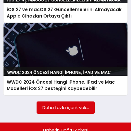
iOS 27 ve macOS 27 Güncellemelerini Almayacak
SPOR
Apple Cihazları Ortaya Çıktı
TEKNOLOJI
WWDC 2024 Öncesi Hangi iPhone, iPad ve Mac
Modelleri iOS 27 Desteğini Kaybedebilir
Daha fazla içerik yok...
Haberin Doğru Adresi