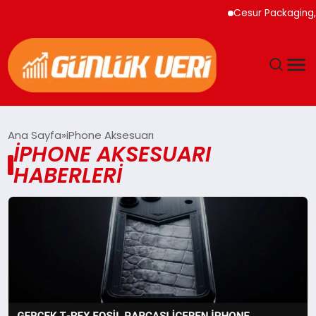
Cesur Packaging, 
ANASAYFA
Ana Sayfa
iPhone Aksesuarı
IPHONE AKSESUARI
GÜNDEM
HABERLERI
YAŞAM
EĞITIM
EKONOMI
GENEL