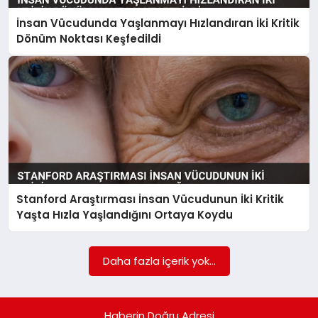
İnsan Vücudunda Yaşlanmayı Hızlandıran İki Kritik
SPOR
Dönüm Noktası Keşfedildi
TEKNOLOJI
Stanford Araştırması İnsan Vücudunun İki Kritik
Yaşta Hızla Yaşlandığını Ortaya Koydu
Daha fazla içerik yok...
Haberin Doğru Adresi