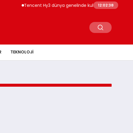
Tencent Hy3 dünya genelinde kullanıma sunuldu
12:02:38
R
TEKNOLOJI