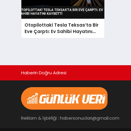
Otopilottaki Tesla Teksas’ta Bir
Eve Çarptı: Ev Sahibi Hayatını
Kaybetti
Haberin Doğru Adresi
Reklam & İşbirliği : habersonuclari@gmail.com