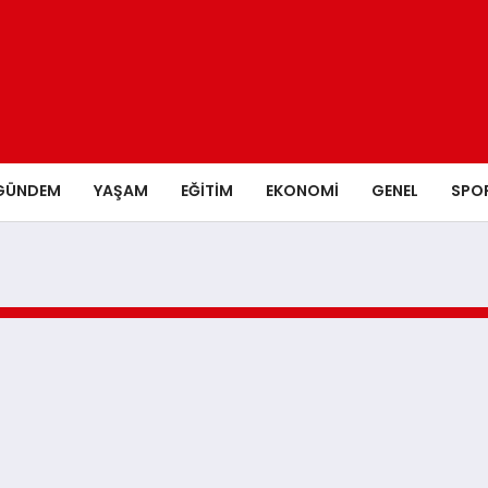
GÜNDEM
YAŞAM
EĞITIM
EKONOMI
GENEL
SPO