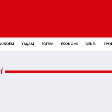
GÜNDEM
YAŞAM
EĞITIM
EKONOMI
GENEL
SPO
I