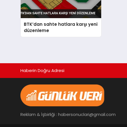
BTK’dan sahte hatlara karşı yeni
düzenleme
Haberin Doğru Adresi
Reklam & İşbirliği : habersonuclari@gmail.com