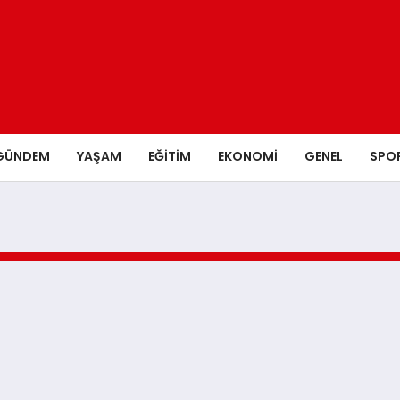
GÜNDEM
YAŞAM
EĞITIM
EKONOMI
GENEL
SPO