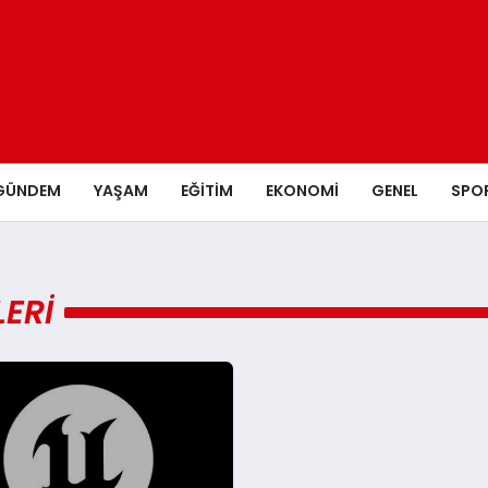
GÜNDEM
YAŞAM
EĞITIM
EKONOMI
GENEL
SPO
ERI