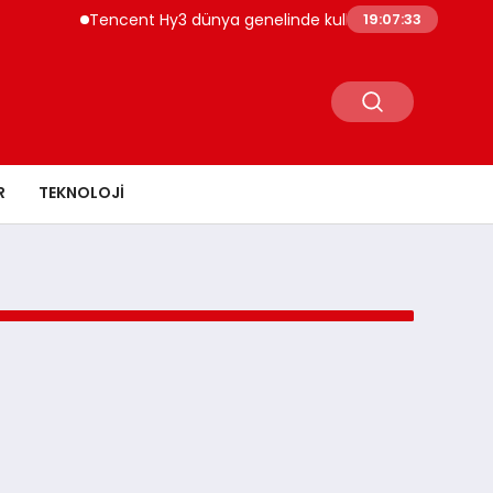
Tencent Hy3 dünya genelinde kullanıma sunuldu
19:07:33
R
TEKNOLOJI