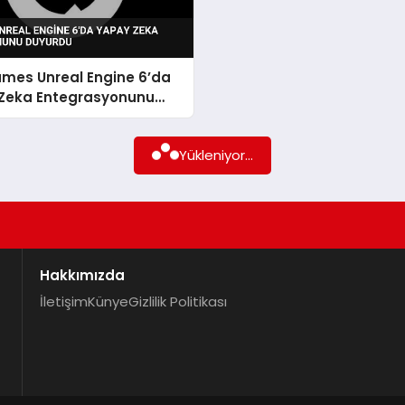
ames Unreal Engine 6’da
Zeka Entegrasyonunu
u
Yükleniyor...
Hakkımızda
İletişim
Künye
Gizlilik Politikası