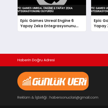
Epic Games Unreal Engine 6
Epic G
Yapay Zeka Entegrasyonunu
Yapay 
Duyurdu
Duyurd
Haberin Doğru Adresi
Reklam & İşbirliği : habersonuclari@gmail.com