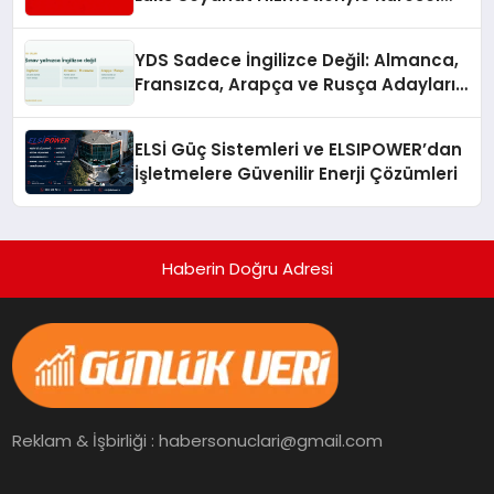
Turizmde Öne Çıkıyor
YDS Sadece İngilizce Değil: Almanca,
Fransızca, Arapça ve Rusça Adayları
İçin Kaynak Sorunu
ELSİ Güç Sistemleri ve ELSIPOWER’dan
İşletmelere Güvenilir Enerji Çözümleri
Haberin Doğru Adresi
Reklam & İşbirliği : habersonuclari@gmail.com