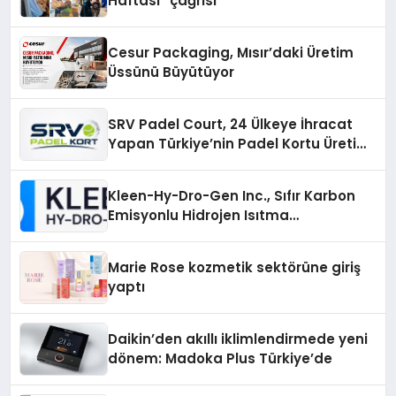
Haftası” çağrısı
Cesur Packaging, Mısır’daki Üretim
Üssünü Büyütüyor
SRV Padel Court, 24 Ülkeye İhracat
Yapan Türkiye’nin Padel Kortu Üretim
Gücü
Kleen-Hy-Dro-Gen Inc., Sıfır Karbon
Emisyonlu Hidrojen Isıtma
Teknolojisinde ISO ve TSSA
Düzenleyici Onaylarını Aldı
Marie Rose kozmetik sektörüne giriş
yaptı
Daikin’den akıllı iklimlendirmede yeni
dönem: Madoka Plus Türkiye’de