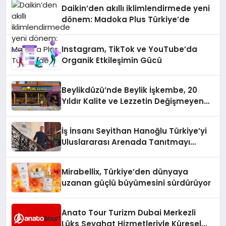
Daikin’den akıllı iklimlendirmede yeni
dönem: Madoka Plus Türkiye’de
Instagram, TikTok ve YouTube’da
Organik Etkileşimin Gücü
Beylikdüzü’nde Beylik İşkembe, 20
Yıldır Kalite ve Lezzetin Değişmeyen
Adresi
İş İnsanı Seyithan Hanoğlu Türkiye’yi
Uluslararası Arenada Tanıtmayı
Hedefliyor
Mirabellix, Türkiye’den dünyaya
uzanan güçlü büyümesini sürdürüyor
Anato Tour Turizm Dubai Merkezli
Lüks Seyahat Hizmetleriyle Küresel