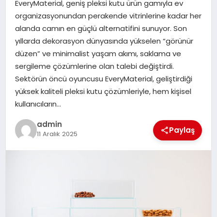
EveryMaterial, geniş pleksi kutu ürün gamıyla ev
organizasyonundan perakende vitrinlerine kadar her
SPOR
alanda camın en güçlü alternatifini sunuyor. Son
yıllarda dekorasyon dünyasında yükselen “görünür
TEKNOLOJI
düzen” ve minimalist yaşam akımı, saklama ve
sergileme çözümlerine olan talebi değiştirdi.
Sektörün öncü oyuncusu EveryMaterial, geliştirdiği
yüksek kaliteli pleksi kutu çözümleriyle, hem kişisel
kullanıcıların…
admin
Paylaş
11 Aralık 2025