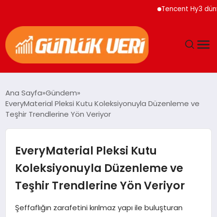
Tencent Hy3 dünya ge
ANASAYFA
Ana Sayfa
Gündem
EveryMaterial Pleksi Kutu Koleksiyonuyla Düzenleme ve
GÜNDEM
Teşhir Trendlerine Yön Veriyor
YAŞAM
EveryMaterial Pleksi Kutu
EĞITIM
Koleksiyonuyla Düzenleme ve
Teşhir Trendlerine Yön Veriyor
EKONOMI
Şeffaflığın zarafetini kırılmaz yapı ile buluşturan
GENEL