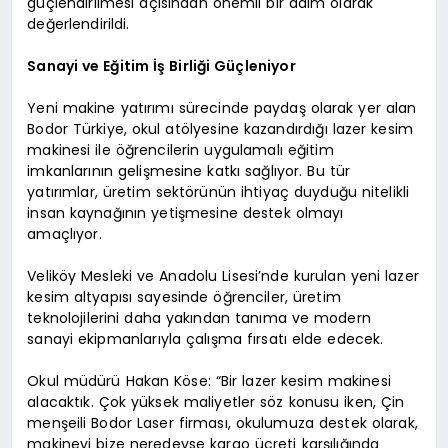
güçlendirilmesi açısından önemli bir adım olarak
değerlendirildi.
Sanayi ve Eğitim İş Birliği Güçleniyor
Yeni makine yatırımı sürecinde paydaş olarak yer alan
Bodor Türkiye, okul atölyesine kazandırdığı lazer kesim
makinesi ile öğrencilerin uygulamalı eğitim
imkanlarının gelişmesine katkı sağlıyor. Bu tür
yatırımlar, üretim sektörünün ihtiyaç duyduğu nitelikli
insan kaynağının yetişmesine destek olmayı
amaçlıyor.
Veliköy Mesleki ve Anadolu Lisesi’nde kurulan yeni lazer
kesim altyapısı sayesinde öğrenciler, üretim
teknolojilerini daha yakından tanıma ve modern
sanayi ekipmanlarıyla çalışma fırsatı elde edecek.
Okul müdürü Hakan Köse: “Bir lazer kesim makinesi
alacaktık. Çok yüksek maliyetler söz konusu iken, Çin
menşeili Bodor Laser firması, okulumuza destek olarak,
makineyi bize neredeyse kargo ücreti karşılığında