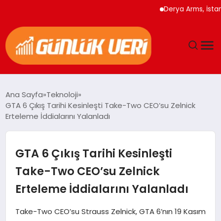
Derya Arms, İstanbul P
ANASAYFA
Ana Sayfa
Teknoloji
GTA 6 Çıkış Tarihi Kesinleşti Take-Two CEO’su Zelnick
GÜNDEM
Erteleme İddialarını Yalanladı
YAŞAM
GTA 6 Çıkış Tarihi Kesinleşti
EĞITIM
Take-Two CEO’su Zelnick
Erteleme İddialarını Yalanladı
EKONOMI
Take-Two CEO’su Strauss Zelnick, GTA 6’nın 19 Kasım
GENEL