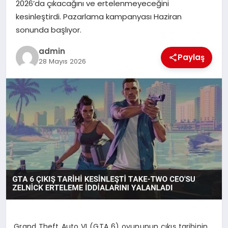
2026’da çıkacağını ve ertelenmeyeceğini
kesinleştirdi. Pazarlama kampanyası Haziran
SPOR
sonunda başlıyor.
TEKNOLOJI
admin
Paylaş
28 Mayıs 2026
Grand Theft Auto VI (GTA 6) oyununun çıkış tarihinin