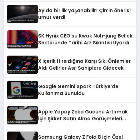
Ay’da bir ilk yaşanabilir! Çin’in önerisi
umut verdi
SK Hynix CEO’su Kwak Noh-jung Bellek
Sektöründe Tarihi Arz Sıkıntısı Uyardı
X İçerik Hırsızlığına Karşı Sıkı Önlemler
Aldı Gelirler Asıl Sahiplere Gidecek
Google Gemini Spark Türkiye’de
Kullanıma Sunuldu
Apple Yapay Zeka Gücünü Artırmak
İçin Şirket Satın Alma Görüşmeleri
Yapıyor
Samsung Galaxy Z Fold 8 İçin Özel