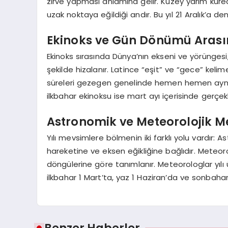
zirve yapması anlamına gelir. Kuzey yarım küre
uzak noktaya eğildiği andır. Bu yıl 21 Aralık’a de
Ekinoks ve Gün Dönümü Arası
Ekinoks sırasında Dünya’nın ekseni ve yörüngesi,
şekilde hizalanır. Latince “eşit” ve “gece” keli
süreleri gezegen genelinde hemen hemen aynı 
ilkbahar ekinoksu ise mart ayı içerisinde gerçekl
Astronomik ve Meteorolojik Me
Yılı mevsimlere bölmenin iki farklı yolu vardır:
hareketine ve eksen eğikliğine bağlıdır. Meteoro
döngülerine göre tanımlanır. Meteorologlar yılı ü
ilkbahar 1 Mart’ta, yaz 1 Haziran’da ve sonbahar 
Benzer Haberler