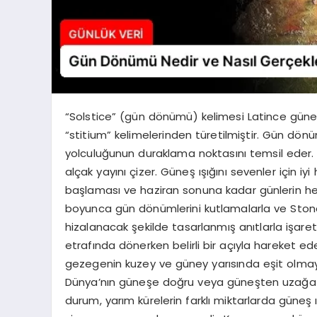
“Solstice” (gün dönümü) kelimesi Latince gün
“stitium” kelimelerinden türetilmiştir. Gün dönü
yolculuğunun duraklama noktasını temsil eder
alçak yayını çizer. Güneş ışığını sevenler için i
başlaması ve haziran sonuna kadar günlerin her
boyunca gün dönümlerini kutlamalarla ve Stone
hizalanacak şekilde tasarlanmış anıtlarla işaret
etrafında dönerken belirli bir açıyla hareket ede
gezegenin kuzey ve güney yarısında eşit olmay
Dünya’nın güneşe doğru veya güneşten uzağa o
durum, yarım kürelerin farklı miktarlarda güneş 