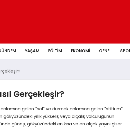
GÜNDEM
YAŞAM
EĞITIM
EKONOMI
GENEL
SPO
rçekleşir?
ıl Gerçekleşir?
 anlamına gelen “sol” ve durmak anlamına gelen “stitium”
 gökyüzündeki yıllık yükseliş veya alçalış yolculuğunun
nde güneş, gökyüzündeki en kısa ve en alçak yayını çizer.