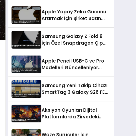
Sunuldu
Apple Yapay Zeka Gücünü
Artırmak İçin Şirket Satın
Alma Görüşmeleri Yapıyor
Samsung Galaxy Z Fold 8
İçin Özel Snapdragon Çip
İddiası
Apple Pencil USB-C ve Pro
Modelleri Güncelleniyor
Batarya Sistemleri Yeniden
Tasarlanıyor
Samsung Yeni Takip Cihazı
SmartTag 3 Galaxy S26 FE
ile Geliyor Olabilir
Aksiyon Oyunları Dijital
Platformlarda Zirvedeki
Yerini Koruyor
Waze Sürücüler İçin