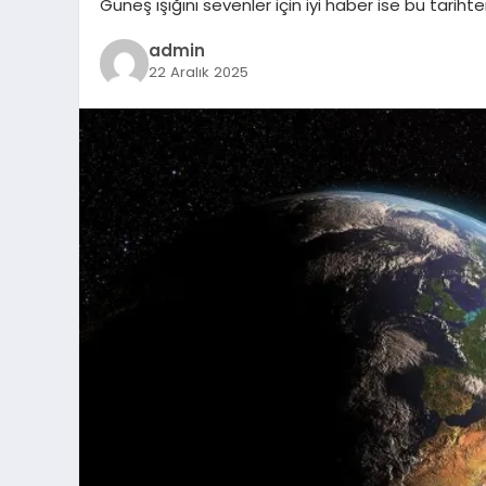
Güneş ışığını sevenler için iyi haber ise bu tari
admin
22 Aralık 2025