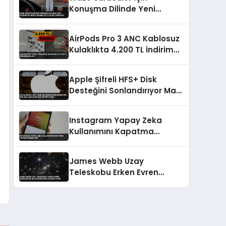
Konuşma Dilinde Yeni
Bildirim ve Hedef Arama
Özellikleri Sunuyor
AirPods Pro 3 ANC Kablosuz
Kulaklıkta 4.200 TL İndirim
Başladı
Apple Şifreli HFS+ Disk
Desteğini Sonlandırıyor Mac
Kullanıcıları İçin Kritik Uyarı
Instagram Yapay Zeka
Kullanımını Kapatma
Yöntemi Belirlendi
James Webb Uzay
Teleskobu Erken Evren
Keşifleriyle Bilim Dünyasını
Aydınlatıyor