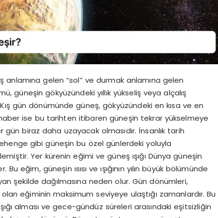
eş anlamına gelen “sol” ve durmak anlamına gelen
mü, güneşin gökyüzündeki yıllık yükseliş veya alçalış
. Kış gün dönümünde güneş, gökyüzündeki en kısa ve en
yi haber ise bu tarihten itibaren güneşin tekrar yükselmeye
 gün biraz daha uzayacak olmasıdır. İnsanlık tarih
henge gibi güneşin bu özel günlerdeki yoluyla
lemiştir. Yer kürenin eğimi ve güneş ışığı Dünya güneşin
r. Bu eğim, güneşin ısısı ve ışığının yılın büyük bölümünde
an şekilde dağılmasına neden olur. Gün dönümleri,
lan eğiminin maksimum seviyeye ulaştığı zamanlardır. Bu
ışığı alması ve gece-gündüz süreleri arasındaki eşitsizliğin