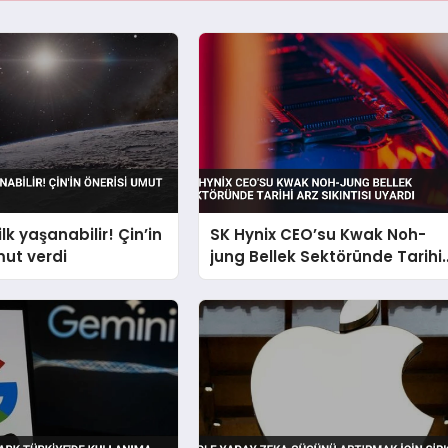
ilk yaşanabilir! Çin’in
SK Hynix CEO’su Kwak Noh-
mut verdi
jung Bellek Sektöründe Tarihi
Arz Sıkıntısı Uyardı