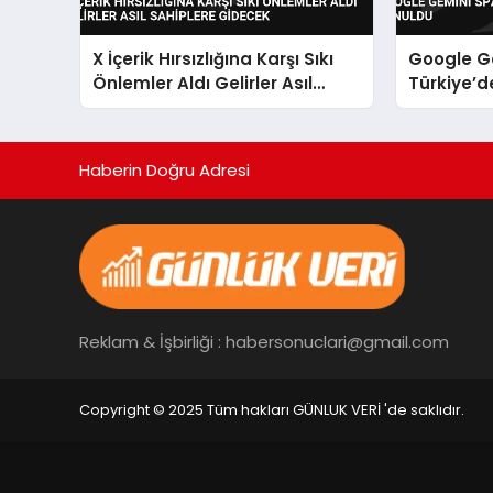
X İçerik Hırsızlığına Karşı Sıkı
Google G
Önlemler Aldı Gelirler Asıl
Türkiye’d
Sahiplere Gidecek
Haberin Doğru Adresi
Reklam & İşbirliği : habersonuclari@gmail.com
Copyright © 2025 Tüm hakları GÜNLUK VERİ 'de saklıdır.