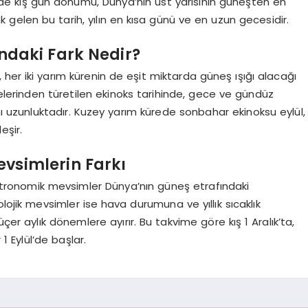
de kış gün dönümü, Dünya’nın üst yarısının güneşten en
nk gelen bu tarih, yılın en kısa günü ve en uzun gecesidir.
ndaki Fark Nedir?
 her iki yarım kürenin de eşit miktarda güneş ışığı alacağı
melerinden türetilen ekinoks tarihinde, gece ve gündüz
uzunluktadır. Kuzey yarım kürede sonbahar ekinoksu eylül,
eşir.
vsimlerin Farkı
 Astronomik mevsimler Dünya’nın güneş etrafındaki
lojik mevsimler ise hava durumuna ve yıllık sıcaklık
çer aylık dönemlere ayırır. Bu takvime göre kış 1 Aralık’ta,
1 Eylül’de başlar.