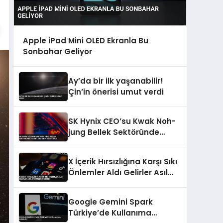
Apple iPad Mini OLED Ekranla Bu
Sonbahar Geliyor
Ay’da bir ilk yaşanabilir!
Çin’in önerisi umut verdi
SK Hynix CEO’su Kwak Noh-
jung Bellek Sektöründe
Tarihi Arz Sıkıntısı Uyardı
X İçerik Hırsızlığına Karşı Sıkı
Önlemler Aldı Gelirler Asıl
Sahiplere Gidecek
Google Gemini Spark
Türkiye’de Kullanıma