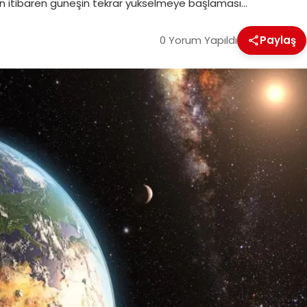
hten itibaren güneşin tekrar yükselmeye başlaması…
0 Yorum Yapıldı
Paylaş