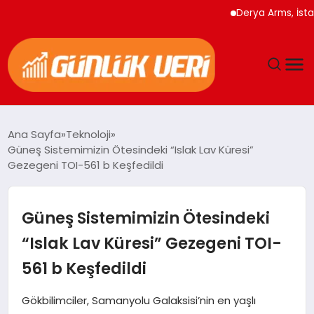
Derya Arms, İstanbul 
ANASAYFA
Ana Sayfa
Teknoloji
Güneş Sistemimizin Ötesindeki “Islak Lav Küresi”
GÜNDEM
Gezegeni TOI-561 b Keşfedildi
YAŞAM
Güneş Sistemimizin Ötesindeki
EĞITIM
“Islak Lav Küresi” Gezegeni TOI-
561 b Keşfedildi
EKONOMI
Gökbilimciler, Samanyolu Galaksisi’nin en yaşlı
GENEL