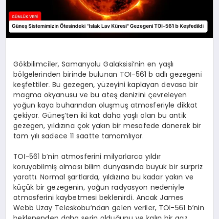
Gökbilimciler, Samanyolu Galaksisi’nin en yaşlı
bölgelerinden birinde bulunan TOI-561 b adlı gezegeni
keşfettiler. Bu gezegen, yüzeyini kaplayan devasa bir
magma okyanusu ve bu ateş denizini çevreleyen
yoğun kaya buharından oluşmuş atmosferiyle dikkat
çekiyor. Güneş’ten iki kat daha yaşlı olan bu antik
gezegen, yıldızına çok yakın bir mesafede dönerek bir
tam yılı sadece 11 saatte tamamlıyor.
TOI-561 b’nin atmosferini milyarlarca yıldır
koruyabilmiş olması bilim dünyasında büyük bir sürpriz
yarattı. Normal şartlarda, yıldızına bu kadar yakın ve
küçük bir gezegenin, yoğun radyasyon nedeniyle
atmosferini kaybetmesi beklenirdi. Ancak James
Webb Uzay Teleskobu’ndan gelen veriler, TOI-561 b’nin
beklenenden daha serin olduğunu ve kalın bir gaz