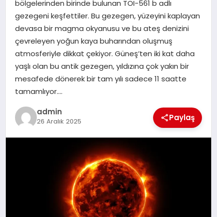
bölgelerinden birinde bulunan TOI-561 b adlı
gezegeni keşfettiler. Bu gezegen, yüzeyini kaplayan
SPOR
devasa bir magma okyanusu ve bu ateş denizini
çevreleyen yoğun kaya buharından oluşmuş
TEKNOLOJI
atmosferiyle dikkat çekiyor. Güneş’ten iki kat daha
yaşlı olan bu antik gezegen, yıldızına çok yakın bir
mesafede dönerek bir tam yılı sadece 11 saatte
tamamlıyor….
admin
Paylaş
26 Aralık 2025