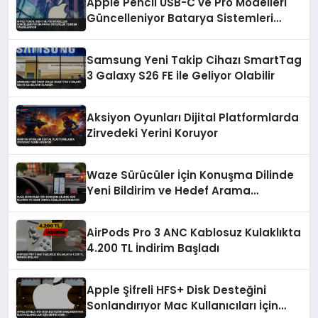
Apple Pencil USB-C ve Pro Modelleri
Güncelleniyor Batarya Sistemleri
Yeniden Tasarlanıyor
Samsung Yeni Takip Cihazı SmartTag
3 Galaxy S26 FE ile Geliyor Olabilir
Aksiyon Oyunları Dijital Platformlarda
Zirvedeki Yerini Koruyor
Waze Sürücüler İçin Konuşma Dilinde
Yeni Bildirim ve Hedef Arama
Özellikleri Sunuyor
AirPods Pro 3 ANC Kablosuz Kulaklıkta
4.200 TL İndirim Başladı
Apple Şifreli HFS+ Disk Desteğini
Sonlandırıyor Mac Kullanıcıları İçin