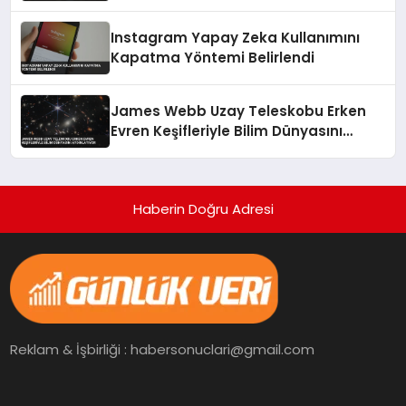
Kritik Uyarı
Instagram Yapay Zeka Kullanımını
Kapatma Yöntemi Belirlendi
James Webb Uzay Teleskobu Erken
Evren Keşifleriyle Bilim Dünyasını
Aydınlatıyor
Haberin Doğru Adresi
Reklam & İşbirliği : habersonuclari@gmail.com