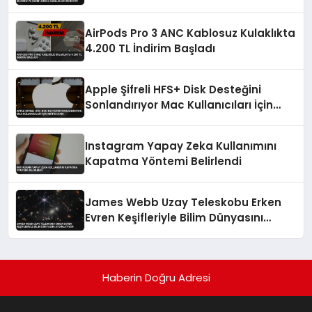
Özellikleri Sunuyor
AirPods Pro 3 ANC Kablosuz Kulaklıkta
4.200 TL İndirim Başladı
Apple Şifreli HFS+ Disk Desteğini
Sonlandırıyor Mac Kullanıcıları İçin
Kritik Uyarı
Instagram Yapay Zeka Kullanımını
Kapatma Yöntemi Belirlendi
James Webb Uzay Teleskobu Erken
Evren Keşifleriyle Bilim Dünyasını
Aydınlatıyor
Haberin Doğru Adresi