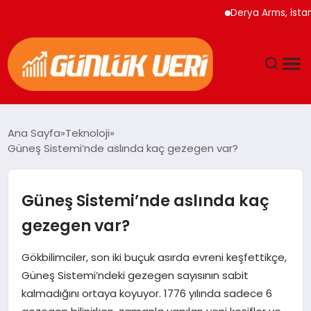
Derya Arms, İstanbul P
ANASAYFA
Ana Sayfa
Teknoloji
Güneş Sistemi’nde aslında kaç gezegen var?
GÜNDEM
YAŞAM
Güneş Sistemi’nde aslında kaç
gezegen var?
EĞITIM
Gökbilimciler, son iki buçuk asırda evreni keşfettikçe,
EKONOMI
Güneş Sistemi’ndeki gezegen sayısının sabit
kalmadığını ortaya koyuyor. 1776 yılında sadece 6
GENEL