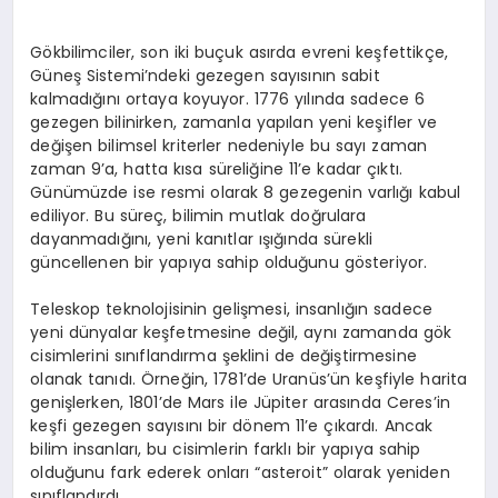
Gökbilimciler, son iki buçuk asırda evreni keşfettikçe,
Güneş Sistemi’ndeki gezegen sayısının sabit
kalmadığını ortaya koyuyor. 1776 yılında sadece 6
gezegen bilinirken, zamanla yapılan yeni keşifler ve
değişen bilimsel kriterler nedeniyle bu sayı zaman
zaman 9’a, hatta kısa süreliğine 11’e kadar çıktı.
Günümüzde ise resmi olarak 8 gezegenin varlığı kabul
ediliyor. Bu süreç, bilimin mutlak doğrulara
dayanmadığını, yeni kanıtlar ışığında sürekli
güncellenen bir yapıya sahip olduğunu gösteriyor.
Teleskop teknolojisinin gelişmesi, insanlığın sadece
yeni dünyalar keşfetmesine değil, aynı zamanda gök
cisimlerini sınıflandırma şeklini de değiştirmesine
olanak tanıdı. Örneğin, 1781’de Uranüs’ün keşfiyle harita
genişlerken, 1801’de Mars ile Jüpiter arasında Ceres’in
keşfi gezegen sayısını bir dönem 11’e çıkardı. Ancak
bilim insanları, bu cisimlerin farklı bir yapıya sahip
olduğunu fark ederek onları “asteroit” olarak yeniden
sınıflandırdı.