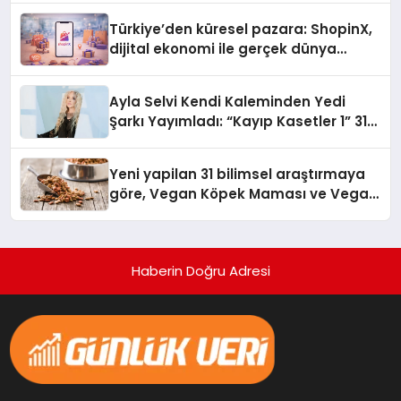
Türkiye’den küresel pazara: ShopinX,
dijital ekonomi ile gerçek dünya
alışverişini bir araya getirmeyi
hedefliyor
Ayla Selvi Kendi Kaleminden Yedi
Şarkı Yayımladı: “Kayıp Kasetler 1” 31
Temmuz’da Çıktı
Yeni yapilan 31 bilimsel araştırmaya
göre, Vegan Köpek Maması ve Vegan
Kedi Mamasının İyi Sindirildiğini
Ortaya Koydu
Haberin Doğru Adresi