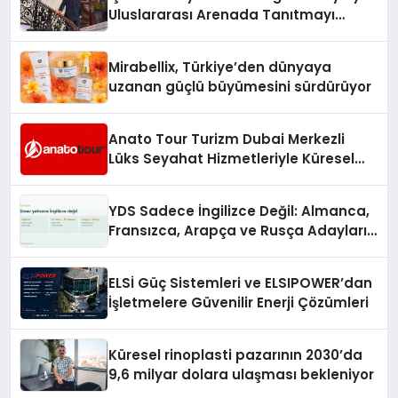
Uluslararası Arenada Tanıtmayı
Hedefliyor
Mirabellix, Türkiye’den dünyaya
uzanan güçlü büyümesini sürdürüyor
Anato Tour Turizm Dubai Merkezli
Lüks Seyahat Hizmetleriyle Küresel
Turizmde Öne Çıkıyor
YDS Sadece İngilizce Değil: Almanca,
Fransızca, Arapça ve Rusça Adayları
İçin Kaynak Sorunu
ELSİ Güç Sistemleri ve ELSIPOWER’dan
İşletmelere Güvenilir Enerji Çözümleri
Küresel rinoplasti pazarının 2030’da
9,6 milyar dolara ulaşması bekleniyor