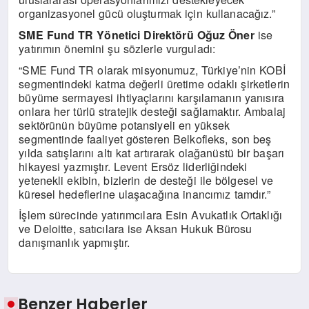
organizasyonel gücü oluşturmak için kullanacağız.”
SME Fund TR Y
ö
netici Direkt
ö
rü Oğuz Öner
ise
yatırımın
ö
nemini şu s
ö
zlerle vurguladı:
“SME Fund TR olarak misyonumuz, Türkiye
nin KOBİ
’
segmentindeki katma değerli üretime odaklı şirketlerin
büyüme sermayesi ihtiyaçlarını karşılamanın yanısıra
onlara her türlü stratejik desteği sağlamaktır. Ambalaj
sekt
ö
rünün büyüme potansiyeli en yüksek
segmentinde faaliyet g
ö
steren Belkofleks, son beş
yılda satışlarını altı kat artırarak olağanüstü bir başarı
hikayesi yazmıştır. Levent Ers
ö
z liderliğindeki
yetenekli ekibin, bizlerin de desteği ile b
ö
lgesel ve
küresel hedeflerine ulaşacağına inancımız tamdır.”
İş
lem s
ürecinde yatırımcılara Esin Avukatlık Ortaklığı
ve Deloitte, satıcılara ise Aksan Hukuk Bürosu
danışmanlık yapmıştır.
Benzer Haberler