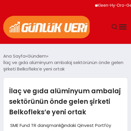
Kleen-Hy-Dro-Gen Inc.,
ANASAYFA
Ana Sayfa
Gündem
İlaç ve gıda alüminyum ambalaj sektörünün önde gelen
GÜNDEM
şirketi Belkofleks’e yeni ortak
YAŞAM
İlaç ve gıda alüminyum ambalaj
EĞITIM
sektörünün önde gelen şirketi
Belkofleks’e yeni ortak
EKONOMI
SME Fund TR danışmanlığındaki Qinvest Portföy
GENEL