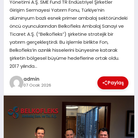
Yönetimi A.Ş. SME Fund TR Endüstriyel Şirketler
Girişim Sermayesi Yatırım Fonu, Türkiye’nin
SPOR
alüminyum bazlı esnek primer ambalaj sektöründeki
öncü oyuncularından Belkofleks Ambalaj Sanayi ve
TEKNOLOJI
Ticaret A.Ş. (“Belkofleks”) şirketine stratejik bir
yatırım gerçekleştirdi. Bu işlemle birlikte Fon,
Belkofleks’in azınlık hisselerini bünyesine katarak
şirketin bölgesel büyüme hedeflerine ortak oldu.
2017 yılında…
admin
Paylaş
07 Ocak 2026