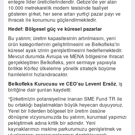
entegre lider üreticilerindendir. Gebze
de yer alan
’
10.000 metrekarelik modern tesisinde faaliyet
g
ö
steren
şirket, her sene artan yurtiçi pazar payı ve
ihracatı ile konumunu güçlendirmektedir.
Hedef: B
ö
lgesel güç
ve
küresel pazarlar
Bu yatırım; üretim kapasitesinin artırılmasını, yeni
ürün kategorilerinin geliştirilmesini ve Belkofleks
in
’
küresel ayak izinin genişletilmesini hedeflemektedir.
Mevcut durumda Avrupa ve MENA b
ö
lgesine ihracat
gerçekleştiren Belkofleks, yeni sermaye yapısıyla
birlikte K
ö
rfez
ülkelerine y
ö
nelik stratejik büyüme
hamlelerini hızlandıracaktır.
Belkofleks Kurucusu ve CEO
su Levent Ers
ö
z
, iş
’
birliğine dair şunları kaydetti:
“
Şirketimizin potansiyeline inanan SME Fund TR ile
bu ortaklığı başlatmaktan büyük heyecan duyuyoruz.
Yerel bir liderden b
ö
lgesel bir üretim üssü
ne
d
ö
nüşme vizyonumuzda bu yatırım, kurumsal yapımızı
pekiştirmek adına kritik bir adımdır. Yeni
kaynaklarımızı makine parkurumuzu genişletmek ve
uluslararası operasyonlarımızı destekleyecek