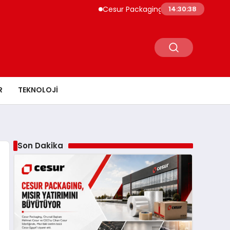
Cesur Packaging, Mısır’daki Üretim Üssünü
14:30:39
R
TEKNOLOJI
Son Dakika