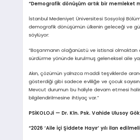
“Demografik dönüşüm artık bir memleket m
İstanbul Medeniyet Üniversitesi Sosyoloji Bölüm
demografik dönüşümün ülkenin geleceği ve güven
söylüyor:
“Boşanmanın olağanüstü ve istisnai olmaktan çık
sürdürme yönünde kurulmuş geleneksel aile yap
Akın, çözümün yalnızca maddi teşviklerde aran
gösterdiği gibi sadece evliliğe ve çocuk sayısı
Mevcut durumun bu haliyle devam etmesi halinde
bilgilendirilmesine ihtiyaç var.”
PSİKOLOJİ — Dr. Kln. Psk. Vahide Ulusoy Gö
“2026 ‘Aile İçi Şiddete Hayır’ yılı ilan edilmeli