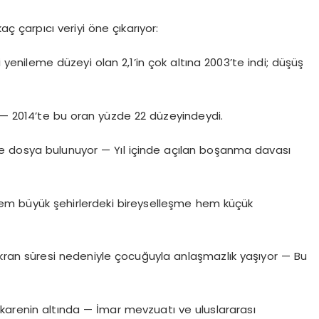
aç çarpıcı veriyi öne çıkarıyor:
i yenileme düzeyi olan 2,1’in çok altına 2003’te indi; düşüş
ı — 2014’te bu oran yüzde 22 düzeyindeydi.
e dosya bulunuyor — Yıl içinde açılan boşanma davası
 Hem büyük şehirlerdeki bireyselleşme hem küçük
kran süresi nedeniyle çocuğuyla anlaşmazlık yaşıyor — Bu
ekarenin altında — İmar mevzuatı ve uluslararası