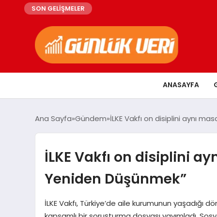
SON GELİŞMELER
ANASAYFA
Ana Sayfa
Gündem
İLKE Vakfı on disiplini aynı m
İLKE Vakfı on disiplini ay
Yeniden Düşünmek”
İLKE Vakfı, Türkiye’de aile kurumunun yaşadığı 
kapsamlı bir soruşturma dosyası yayımladı. Sos