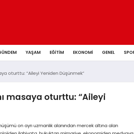
GÜNDEM
YAŞAM
EĞITIM
EKONOMI
GENEL
SPO
asaya oturttu: “Aileyi Yeniden Düşünmek”
nı masaya oturttu: “Aileyi
dönüşümü on ayrı uzmanlık alanından mercek altına alan
yolojiden ilahiyata, hukuktan mimariye, ekonomiden medyaya