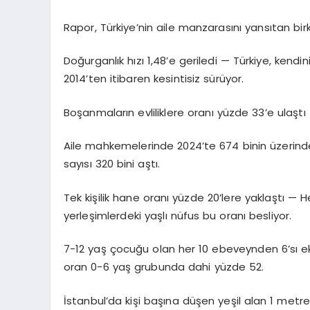
Rapor, Türkiye’nin aile manzarasını yansıtan birk
Doğurganlık hızı 1,48’e geriledi — Türkiye, kendin
2014’ten itibaren kesintisiz sürüyor.
Boşanmaların evliliklere oranı yüzde 33’e ulaşt
Aile mahkemelerinde 2024’te 674 binin üzerind
sayısı 320 bini aştı.
Tek kişilik hane oranı yüzde 20’lere yaklaştı —
yerleşimlerdeki yaşlı nüfus bu oranı besliyor.
7-12 yaş çocuğu olan her 10 ebeveynden 6’sı e
oran 0-6 yaş grubunda dahi yüzde 52.
İstanbul’da kişi başına düşen yeşil alan 1 metr