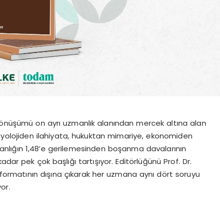
 dönüşümü on ayrı uzmanlık alanından mercek altına alan
syolojiden ilahiyata, hukuktan mimariye, ekonomiden
lığın 1,48’e gerilemesinden boşanma davalarının
dar pek çok başlığı tartışıyor. Editörlüğünü Prof. Dr.
z formatının dışına çıkarak her uzmana aynı dört soruyu
or.