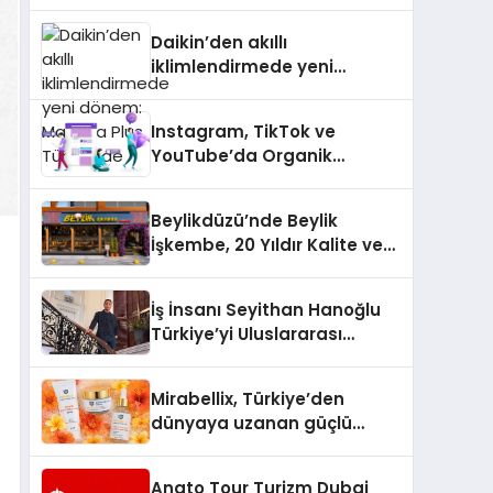
dönem: Madoka Plus
Türkiye’de
Daikin’den akıllı
iklimlendirmede yeni
dönem: Madoka Plus
Türkiye’de
Instagram, TikTok ve
YouTube’da Organik
Etkileşimin Gücü
Beylikdüzü’nde Beylik
İşkembe, 20 Yıldır Kalite ve
Lezzetin Değişmeyen Adresi
İş İnsanı Seyithan Hanoğlu
Türkiye’yi Uluslararası
Arenada Tanıtmayı
Hedefliyor
Mirabellix, Türkiye’den
dünyaya uzanan güçlü
büyümesini sürdürüyor
Anato Tour Turizm Dubai