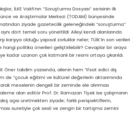
ışlar, İLKE Vakfı’nın “Soruşturma Dosyası” serisinin ilk
üşünce ve Araştırmalar Merkezi (TODAM) bünyesinde
rmatından ziyade gazetecilik geleneğindeki “soruşturma”
nı dört temel soru yöneltildi: Aileyi kendi alanlarında
şı karşıya olduğu yapısal zorluklar neler; TÜİK’in son verileri
 hangi politika önerileri geliştirilebilir? Cevaplar bir araya
iye kadar uzanan çok katmanlı bir resmi ortaya çıkarıldı.
t Öner takdim yazısında, ailenin hem “ifsat edici dış
hem de “çocuk eğitimi ve kültürel değerlerin aktarımında
atarak meselenin dengeli bir zeminde ele alınması
nı kaleme alan editör Prof. Dr. Ramazan Tiyek ise çalışmanın
akış açısı üretmekten ziyade; farklı perspektiflerin,
nması suretiyle çok sesli ve zengin bir tartışma zemini