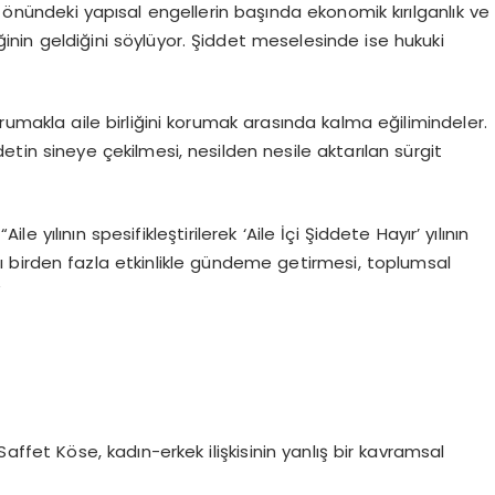
n önündeki yapısal engellerin başında ekonomik kırılganlık ve
inin geldiğini söylüyor. Şiddet meselesinde ise hukuki
orumakla aile birliğini korumak arasında kalma eğilimindeler.
detin sineye çekilmesi, nesilden nesile aktarılan sürgit
 yılının spesifikleştirilerek ‘Aile İçi Şiddete Hayır’ yılının
lı birden fazla etkinlikle gündeme getirmesi, toplumsal
”
Saffet Köse, kadın-erkek ilişkisinin yanlış bir kavramsal