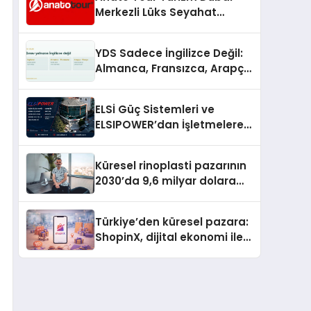
Merkezli Lüks Seyahat
Hizmetleriyle Küresel
Turizmde Öne Çıkıyor
YDS Sadece İngilizce Değil:
Almanca, Fransızca, Arapça
ve Rusça Adayları İçin
Kaynak Sorunu
ELSİ Güç Sistemleri ve
ELSIPOWER’dan İşletmelere
Güvenilir Enerji Çözümleri
Küresel rinoplasti pazarının
2030’da 9,6 milyar dolara
ulaşması bekleniyor
Türkiye’den küresel pazara:
ShopinX, dijital ekonomi ile
gerçek dünya alışverişini bir
araya getirmeyi hedefliyor