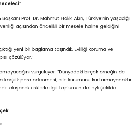
eselesi”
 Başkanı Prof. Dr. Mahmut Hakkı Akın, Türkiye’nin yaşadığı
liği açısından öncelikli bir mesele haline geldiğini
tığı yeni bir bağlama taşındık. Evliliği koruma ve
ısı çözülüyor.”
amayacağını vurguluyor: “Dünyadaki birçok örneğin de
na karşılık para ödenmesi, aile kurumunu kurtarmayacaktır.
 oluşacak risklerle ilgili toplumun detaylı şekilde
kçek
”