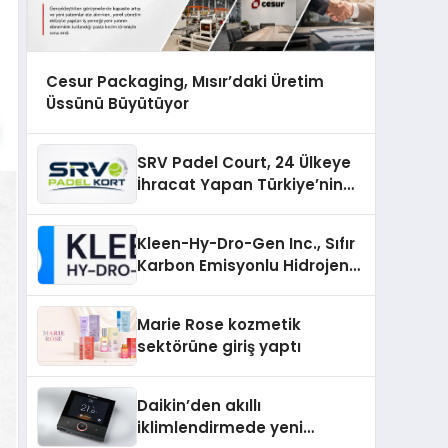
Cesur Packaging, Mısır’daki Üretim
Üssünü Büyütüyor
SRV Padel Court, 24 Ülkeye
İhracat Yapan Türkiye’nin
Padel Kortu Üretim Gücü
Kleen-Hy-Dro-Gen Inc., Sıfır
Karbon Emisyonlu Hidrojen
Isıtma Teknolojisinde ISO ve
TSSA Düzenleyici Onaylarını
Marie Rose kozmetik
Aldı
sektörüne giriş yaptı
Daikin’den akıllı
iklimlendirmede yeni