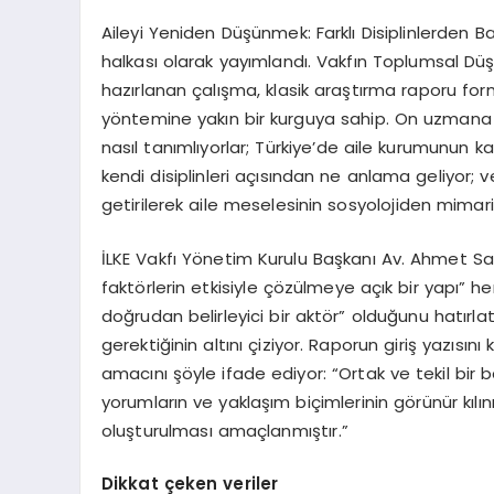
Aileyi Yeniden Düşünmek: Farklı Disiplinlerden Bak
halkası olarak yayımlandı. Vakfın Toplumsal D
hazırlanan çalışma, klasik araştırma raporu fo
yöntemine yakın bir kurguya sahip. On uzmana ay
nasıl tanımlıyorlar; Türkiye’de aile kurumunun kar
kendi disiplinleri açısından ne anlama geliyor; ve
getirilerek aile meselesinin sosyolojiden mimar
İLKE Vakfı Yönetim Kurulu Başkanı Av. Ahmet Sai
faktörlerin etkisiyle çözülmeye açık bir yapı” 
doğrudan belirleyici bir aktör” olduğunu hatırl
gerektiğinin altını çiziyor. Raporun giriş yazısı
amacını şöyle ifade ediyor: “Ortak ve tekil bir b
yorumların ve yaklaşım biçimlerinin görünür kılı
oluşturulması amaçlanmıştır.”
Dikkat çeken veriler