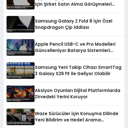
İçin Şirket Satın Alma Görüşmeleri
Yapıyor
Samsung Galaxy Z Fold 8 İçin Özel
Snapdragon Çip İddiası
Apple Pencil USB-C ve Pro Modelleri
Güncelleniyor Batarya Sistemleri
Yeniden Tasarlanıyor
Samsung Yeni Takip Cihazı SmartTag
3 Galaxy S26 FE ile Geliyor Olabilir
Aksiyon Oyunları Dijital Platformlarda
Zirvedeki Yerini Koruyor
Waze Sürücüler İçin Konuşma Dilinde
Yeni Bildirim ve Hedef Arama
Özellikleri Sunuyor