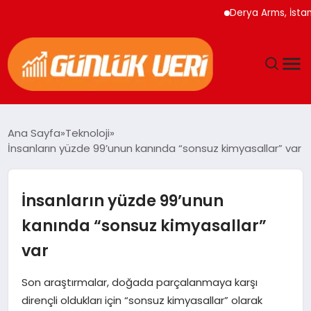
Derya Arms, İstanbul P
ANASAYFA
Ana Sayfa
Teknoloji
İnsanların yüzde 99’unun kanında “sonsuz kimyasallar” var
GÜNDEM
YAŞAM
İnsanların yüzde 99’unun
kanında “sonsuz kimyasallar”
EĞITIM
var
EKONOMI
Son araştırmalar, doğada parçalanmaya karşı
dirençli oldukları için “sonsuz kimyasallar” olarak
GENEL