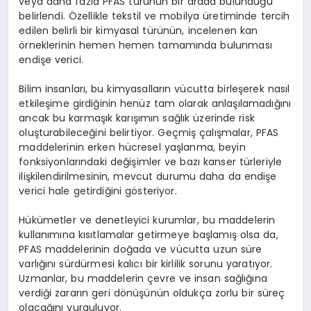
veya daha fazla PFAS türünün bir arada bulunduğu
belirlendi. Özellikle tekstil ve mobilya üretiminde tercih
edilen belirli bir kimyasal türünün, incelenen kan
örneklerinin hemen hemen tamamında bulunması
endişe verici.
Bilim insanları, bu kimyasalların vücutta birleşerek nasıl
etkileşime girdiğinin henüz tam olarak anlaşılamadığını
ancak bu karmaşık karışımın sağlık üzerinde risk
oluşturabileceğini belirtiyor. Geçmiş çalışmalar, PFAS
maddelerinin erken hücresel yaşlanma, beyin
fonksiyonlarındaki değişimler ve bazı kanser türleriyle
ilişkilendirilmesinin, mevcut durumu daha da endişe
verici hale getirdiğini gösteriyor.
Hükümetler ve denetleyici kurumlar, bu maddelerin
kullanımına kısıtlamalar getirmeye başlamış olsa da,
PFAS maddelerinin doğada ve vücutta uzun süre
varlığını sürdürmesi kalıcı bir kirlilik sorunu yaratıyor.
Uzmanlar, bu maddelerin çevre ve insan sağlığına
verdiği zararın geri dönüşünün oldukça zorlu bir süreç
olacağını vurguluyor.