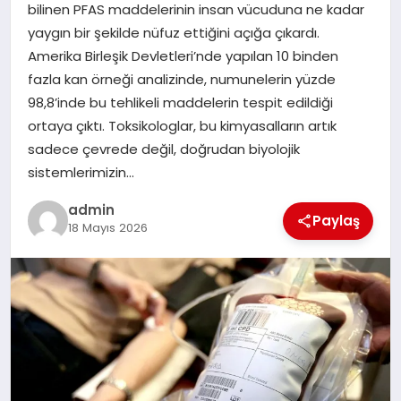
bilinen PFAS maddelerinin insan vücuduna ne kadar
yaygın bir şekilde nüfuz ettiğini açığa çıkardı.
SPOR
Amerika Birleşik Devletleri’nde yapılan 10 binden
fazla kan örneği analizinde, numunelerin yüzde
TEKNOLOJI
98,8’inde bu tehlikeli maddelerin tespit edildiği
ortaya çıktı. Toksikologlar, bu kimyasalların artık
sadece çevrede değil, doğrudan biyolojik
sistemlerimizin…
admin
Paylaş
18 Mayıs 2026