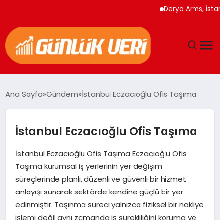
Derya Arms, İstanbul Pr
ANASAYFA
Ana Sayfa
Gündem
İstanbul Eczacıoğlu Ofis Taşıma
GÜNDEM
İstanbul Eczacıoğlu Ofis Taşıma
YAŞAM
İstanbul Eczacıoğlu Ofis Taşıma Eczacıoğlu Ofis
EĞITIM
Taşıma kurumsal iş yerlerinin yer değişim
süreçlerinde planlı, düzenli ve güvenli bir hizmet
EKONOMI
anlayışı sunarak sektörde kendine güçlü bir yer
edinmiştir. Taşınma süreci yalnızca fiziksel bir nakliye
GENEL
işlemi değil aynı zamanda iş sürekliliğini koruma ve