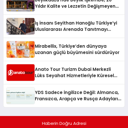
Yıldır Kalite ve Lezzetin Değişmeyen
Adresi
İş İnsanı Seyithan Hanoğlu Türkiye’yi
Uluslararası Arenada Tanıtmayı
Hedefliyor
Mirabellix, Türkiye’den dünyaya
uzanan güçlü büyümesini sürdürüyor
Anato Tour Turizm Dubai Merkezli
Lüks Seyahat Hizmetleriyle Küresel
Turizmde Öne Çıkıyor
YDS Sadece İngilizce Değil: Almanca,
Fransızca, Arapça ve Rusça Adayları
İçin Kaynak Sorunu
Haberin Doğru Adresi