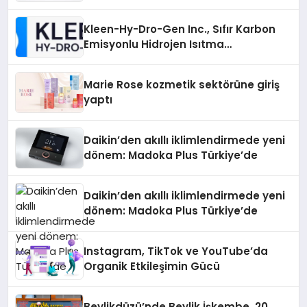
Gücü
Kleen-Hy-Dro-Gen Inc., Sıfır Karbon
Emisyonlu Hidrojen Isıtma
Teknolojisinde ISO ve TSSA
Düzenleyici Onaylarını Aldı
Marie Rose kozmetik sektörüne giriş
yaptı
Daikin’den akıllı iklimlendirmede yeni
dönem: Madoka Plus Türkiye’de
Daikin’den akıllı iklimlendirmede yeni
dönem: Madoka Plus Türkiye’de
Instagram, TikTok ve YouTube’da
Organik Etkileşimin Gücü
Beylikdüzü’nde Beylik İşkembe, 20