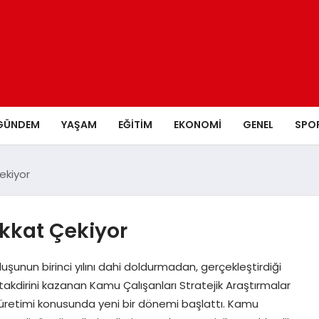
GÜNDEM
YAŞAM
EĞITIM
EKONOMI
GENEL
SPO
ekiyor
kkat Çekiyor
unun birinci yılını dahi doldurmadan, gerçekleştirdiği
kdirini kazanan Kamu Çalışanları Stratejik Araştırmalar
üretimi konusunda yeni bir dönemi başlattı. Kamu