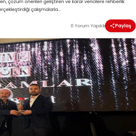
en, çözüm önerileri geliştiren ve karar vericilere rehberlik
çekleştirdiği çalışmalarla…
0 Yorum Yapıldı
Paylaş