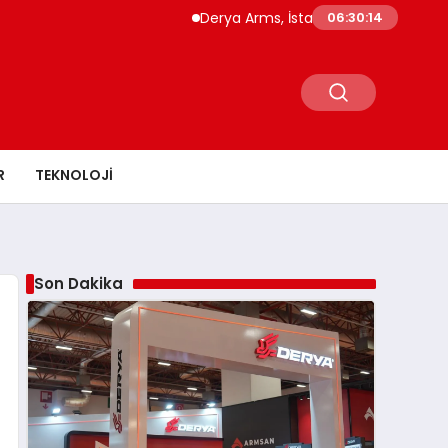
Derya Arms, İstanbul Prohunt 2026’da yeni nesi
06:30:16
R
TEKNOLOJI
Son Dakika