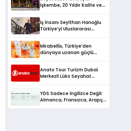
İşkembe, 20 Yıldır Kalite ve
Lezzetin Değişmeyen Adresi
İş İnsanı Seyithan Hanoğlu
Türkiye’yi Uluslararası
Arenada Tanıtmayı
Hedefliyor
Mirabellix, Türkiye’den
dünyaya uzanan güçlü
büyümesini sürdürüyor
Anato Tour Turizm Dubai
Merkezli Lüks Seyahat
Hizmetleriyle Küresel
Turizmde Öne Çıkıyor
YDS Sadece İngilizce Değil:
Almanca, Fransızca, Arapça
ve Rusça Adayları İçin
Kaynak Sorunu