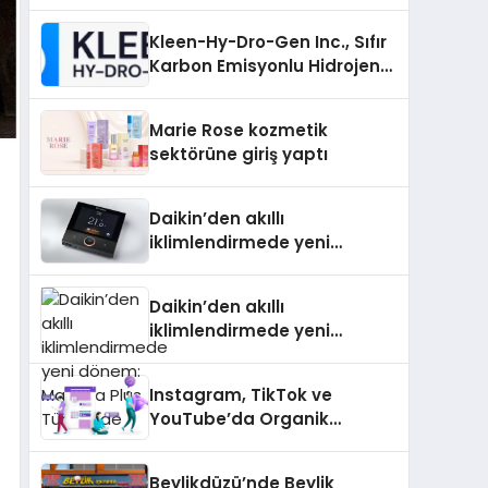
Padel Kortu Üretim Gücü
Kleen-Hy-Dro-Gen Inc., Sıfır
Karbon Emisyonlu Hidrojen
Isıtma Teknolojisinde ISO ve
TSSA Düzenleyici Onaylarını
Marie Rose kozmetik
Aldı
sektörüne giriş yaptı
Daikin’den akıllı
iklimlendirmede yeni
dönem: Madoka Plus
Türkiye’de
Daikin’den akıllı
iklimlendirmede yeni
dönem: Madoka Plus
Türkiye’de
Instagram, TikTok ve
YouTube’da Organik
Etkileşimin Gücü
Beylikdüzü’nde Beylik