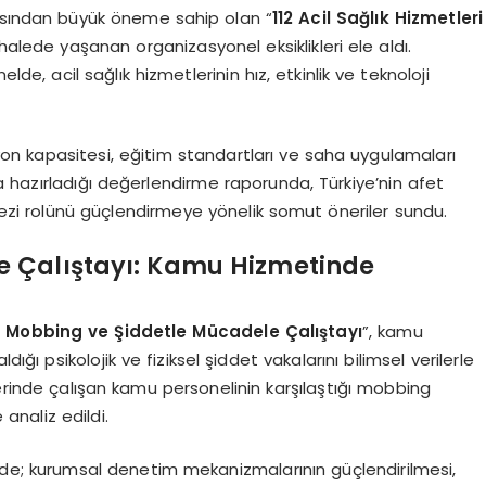
çısından büyük öneme sahip olan “
112 Acil Sağlık Hizmetleri
alede yaşanan organizasyonel eksiklikleri ele aldı.
de, acil sağlık hizmetlerinin hız, etkinlik ve teknoloji
syon kapasitesi, eğitim standartları ve saha uygulamaları
 hazırladığı değerlendirme raporunda, Türkiye’nin afet
kezi rolünü güçlendirmeye yönelik somut öneriler sundu.
e Çalıştayı: Kamu Hizmetinde
 Mobbing ve Şiddetle Mücadele Çalıştayı
”, kamu
ığı psikolojik ve fiziksel şiddet vakalarını bilimsel verilerle
lerinde çalışan kamu personelinin karşılaştığı mobbing
 analiz edildi.
de; kurumsal denetim mekanizmalarının güçlendirilmesi,