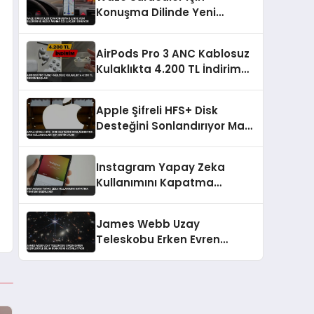
Konuşma Dilinde Yeni
Bildirim ve Hedef Arama
Özellikleri Sunuyor
AirPods Pro 3 ANC Kablosuz
Kulaklıkta 4.200 TL İndirim
Başladı
Apple Şifreli HFS+ Disk
Desteğini Sonlandırıyor Mac
Kullanıcıları İçin Kritik Uyarı
Instagram Yapay Zeka
Kullanımını Kapatma
Yöntemi Belirlendi
James Webb Uzay
Teleskobu Erken Evren
Keşifleriyle Bilim Dünyasını
Aydınlatıyor