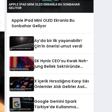
Apple iPad Mini OLED Ekranla Bu
Sonbahar Geliyor
Ay’da bir ilk yaşanabilir!
Çin’in önerisi umut verdi
SK Hynix CEO’su Kwak Noh-
jung Bellek Sektöründe
Tarihi Arz Sıkıntısı Uyardı
X İçerik Hırsızlığına Karşı Sıkı
Önlemler Aldı Gelirler Asıl
Sahiplere Gidecek
Google Gemini Spark
Türkiye’de Kullanıma