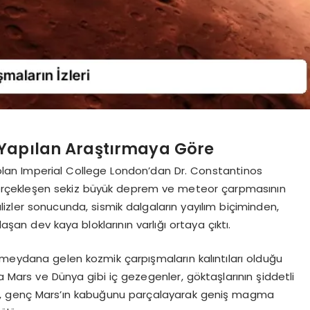
 Yapılan Araştırmaya Göre
i olan Imperial College London’dan Dr. Constantinos
 gerçekleşen sekiz büyük deprem ve meteor çarpmasının
nalizler sonucunda, sismik dalgaların yayılım biçiminden,
n dev kaya bloklarının varlığı ortaya çıktı.
 meydana gelen kozmik çarpışmaların kalıntıları olduğu
nda Mars ve Dünya gibi iç gezegenler, göktaşlarının şiddetli
n, genç Mars’ın kabuğunu parçalayarak geniş magma