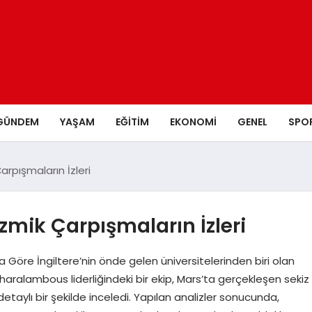
GÜNDEM
YAŞAM
EĞITIM
EKONOMI
GENEL
SPO
rpışmaların İzleri
mik Çarpışmaların İzleri
Göre İngiltere’nin önde gelen üniversitelerinden biri olan
ralambous liderliğindeki bir ekip, Mars’ta gerçekleşen sekiz
taylı bir şekilde inceledi. Yapılan analizler sonucunda,