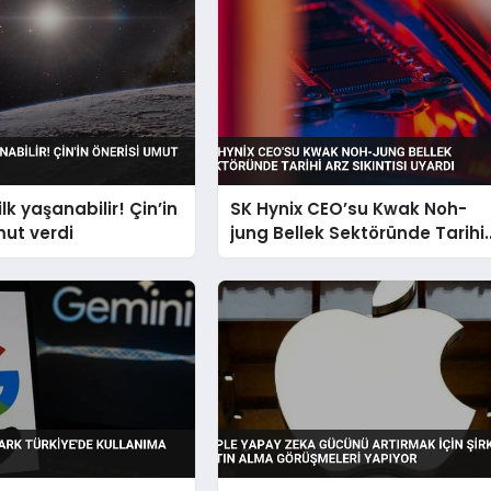
ilk yaşanabilir! Çin’in
SK Hynix CEO’su Kwak Noh-
mut verdi
jung Bellek Sektöründe Tarihi
Arz Sıkıntısı Uyardı