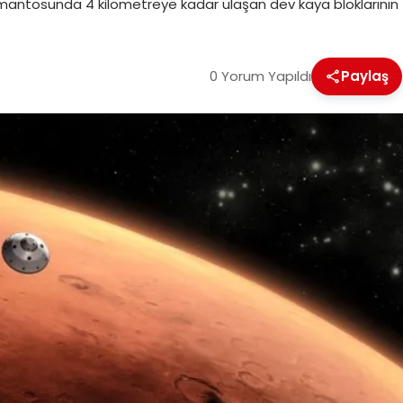
 mantosunda 4 kilometreye kadar ulaşan dev kaya bloklarının
0 Yorum Yapıldı
Paylaş