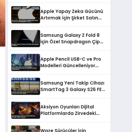
Sunuldu
Apple Yapay Zeka Gücünü
Artırmak İçin Şirket Satın
Alma Görüşmeleri Yapıyor
Samsung Galaxy Z Fold 8
İçin Özel Snapdragon Çip
İddiası
Apple Pencil USB-C ve Pro
Modelleri Güncelleniyor
Batarya Sistemleri Yeniden
Tasarlanıyor
Samsung Yeni Takip Cihazı
SmartTag 3 Galaxy S26 FE
ile Geliyor Olabilir
Aksiyon Oyunları Dijital
Platformlarda Zirvedeki
Yerini Koruyor
Waze Sürücüler İçin