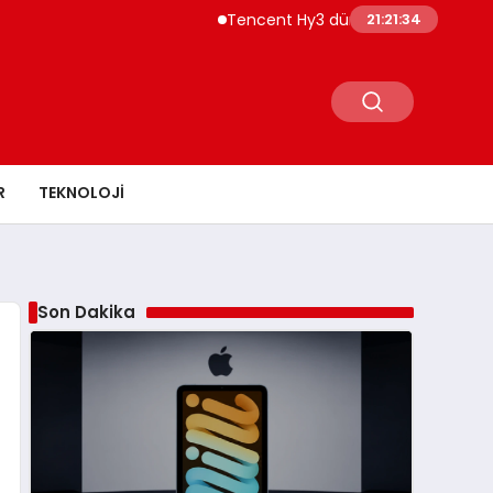
Tencent Hy3 dünya genelinde kullanıma 
21:21:35
R
TEKNOLOJI
Son Dakika