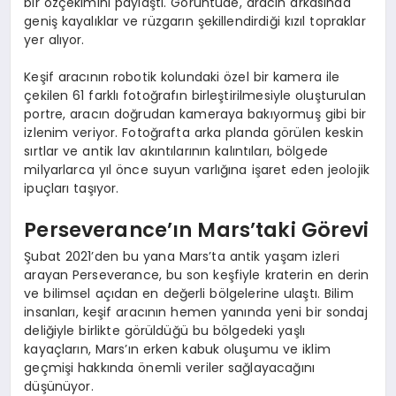
bir özçekimini paylaştı. Görüntüde, aracın arkasında
geniş kayalıklar ve rüzgarın şekillendirdiği kızıl topraklar
yer alıyor.
Keşif aracının robotik kolundaki özel bir kamera ile
çekilen 61 farklı fotoğrafın birleştirilmesiyle oluşturulan
portre, aracın doğrudan kameraya bakıyormuş gibi bir
izlenim veriyor. Fotoğrafta arka planda görülen keskin
sırtlar ve antik lav akıntılarının kalıntıları, bölgede
milyarlarca yıl önce suyun varlığına işaret eden jeolojik
ipuçları taşıyor.
Perseverance’ın Mars’taki Görevi
Şubat 2021’den bu yana Mars’ta antik yaşam izleri
arayan Perseverance, bu son keşfiyle kraterin en derin
ve bilimsel açıdan en değerli bölgelerine ulaştı. Bilim
insanları, keşif aracının hemen yanında yeni bir sondaj
deliğiyle birlikte görüldüğü bu bölgedeki yaşlı
kayaçların, Mars’ın erken kabuk oluşumu ve iklim
geçmişi hakkında önemli veriler sağlayacağını
düşünüyor.