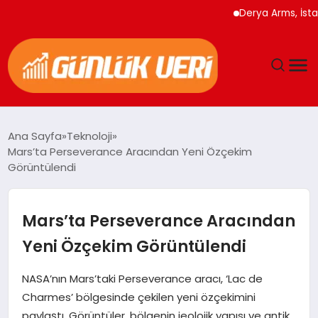
Derya Arms, İstanbul 
ANASAYFA
Ana Sayfa
Teknoloji
Mars’ta Perseverance Aracından Yeni Özçekim
GÜNDEM
Görüntülendi
YAŞAM
Mars’ta Perseverance Aracından
EĞITIM
Yeni Özçekim Görüntülendi
EKONOMI
NASA’nın Mars’taki Perseverance aracı, ‘Lac de
Charmes’ bölgesinde çekilen yeni özçekimini
GENEL
paylaştı. Görüntüler, bölgenin jeolojik yapısı ve antik