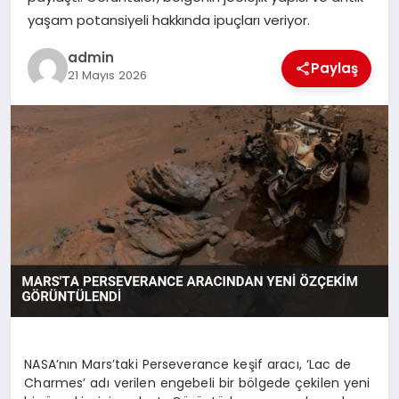
yaşam potansiyeli hakkında ipuçları veriyor.
SPOR
admin
Paylaş
21 Mayıs 2026
TEKNOLOJI
NASA’nın Mars’taki Perseverance keşif aracı, ‘Lac de
Charmes’ adı verilen engebeli bir bölgede çekilen yeni