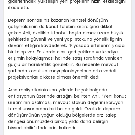
giderlerindeki yükselişin yeni projelerin hızını etkilediğini
ifade etti.
Deprem sonrası hız kazanan kentsel dönüşüm
çalışmalarının da konut talebini artırdığına dikkat
çeken Anli, özellikle İstanbul başta olmak üzere büyük
şehirlerde güvenli ve yeni yapı stokuna yönelik ilginin
devam ettiğini kaydederek, “Piyasada ertelenmiş ciddi
bir talep var. Faizlerde olası geri çekilme ve krediye
erişimin kolaylaşması halinde satış tarafında yeniden
güçlü bir hareketlilik görülebilir. Bu nedenle mevcut
şartlarda konut satmayı planlayanların orta vadeli
projeksiyonları dikkate alması önemli” dedi.
Arsa maliyetlerinin son yıllarda birçok bölgede
enflasyonun üzerinde arttığını belirten Anli, “Yeni konut
üretiminin azalması, mevcut stokun değerini koruyan
temel unsurlardan biri haline geldi. Özellikle deprem
dönüşümünün yoğun olduğu bölgelerde arz-talep
dengesi önümüzdeki birkaç yılda daha belirgin
hissedilebilir” ifadelerini kullandı.