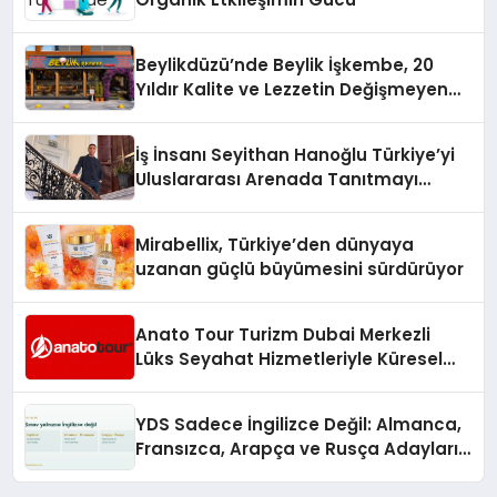
Beylikdüzü’nde Beylik İşkembe, 20
Yıldır Kalite ve Lezzetin Değişmeyen
Adresi
İş İnsanı Seyithan Hanoğlu Türkiye’yi
Uluslararası Arenada Tanıtmayı
Hedefliyor
Mirabellix, Türkiye’den dünyaya
uzanan güçlü büyümesini sürdürüyor
Anato Tour Turizm Dubai Merkezli
Lüks Seyahat Hizmetleriyle Küresel
Turizmde Öne Çıkıyor
YDS Sadece İngilizce Değil: Almanca,
Fransızca, Arapça ve Rusça Adayları
İçin Kaynak Sorunu