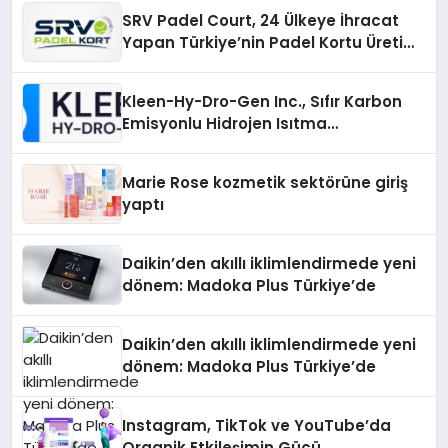
SRV Padel Court, 24 Ülkeye İhracat
Yapan Türkiye’nin Padel Kortu Üretim
Gücü
Kleen-Hy-Dro-Gen Inc., Sıfır Karbon
Emisyonlu Hidrojen Isıtma
Teknolojisinde ISO ve TSSA
Düzenleyici Onaylarını Aldı
Marie Rose kozmetik sektörüne giriş
yaptı
Daikin’den akıllı iklimlendirmede yeni
dönem: Madoka Plus Türkiye’de
Daikin’den akıllı iklimlendirmede yeni
dönem: Madoka Plus Türkiye’de
Instagram, TikTok ve YouTube’da
Organik Etkileşimin Gücü