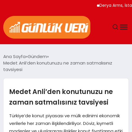
Derya Arms, İstanbul 
ANASAYFA
Ana Sayfa
Gündem
Medet Anli’den konutunuzu ne zaman satmalısınız
GÜNDEM
tavsiyesi
YAŞAM
Medet Anli’den konutunuzu ne
EĞITIM
zaman satmalısınız tavsiyesi
EKONOMI
Türkiye’de konut piyasası ve mülk edinimi ekonomik
verilerle her zaman ilişkilendiriliyor. Döviz, kıymetli
GENEL
madenler ve uluslararası ilişkiler konut fiyatlarına etki