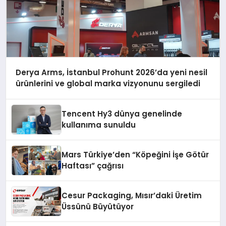
Derya Arms, İstanbul Prohunt 2026’da yeni nesil
ürünlerini ve global marka vizyonunu sergiledi
Tencent Hy3 dünya genelinde
kullanıma sunuldu
Mars Türkiye’den “Köpeğini İşe Götür
Haftası” çağrısı
Cesur Packaging, Mısır’daki Üretim
Üssünü Büyütüyor