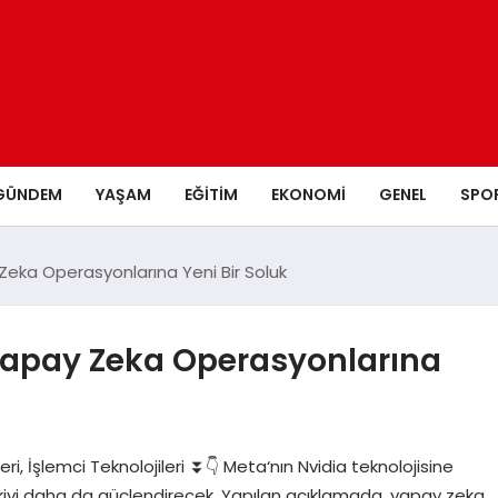
GÜNDEM
YAŞAM
EĞITIM
EKONOMI
GENEL
SPO
y Zeka Operasyonlarına Yeni Bir Soluk
: Yapay Zeka Operasyonlarına
eri, İşlemci Teknolojileri ⏬👇 Meta‘nın Nvidia teknolojisine
ilişkiyi daha da güçlendirecek. Yapılan açıklamada, yapay zeka