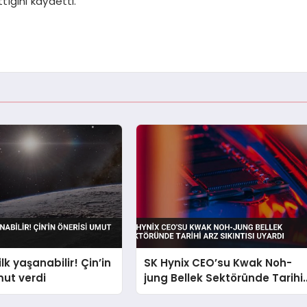
iğini kaydetti.
ilk yaşanabilir! Çin’in
SK Hynix CEO’su Kwak Noh-
mut verdi
jung Bellek Sektöründe Tarihi
Arz Sıkıntısı Uyardı