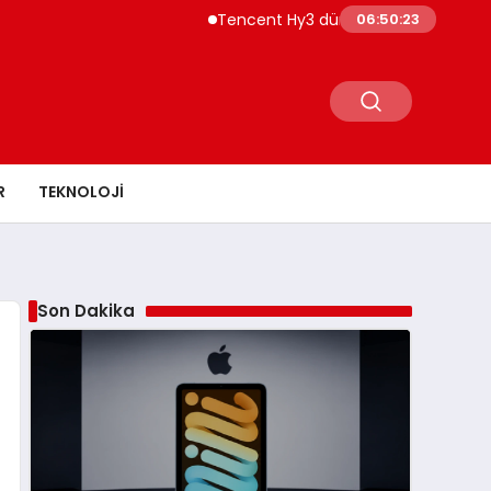
Tencent Hy3 dünya genelinde kullanıma 
06:50:24
R
TEKNOLOJI
Son Dakika