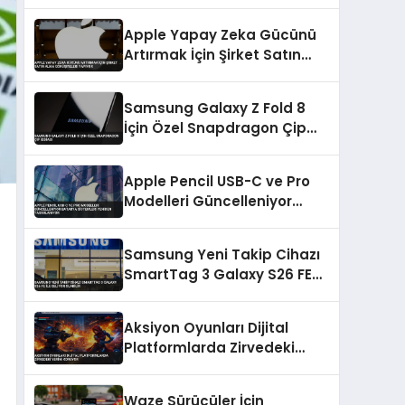
Sunuldu
Apple Yapay Zeka Gücünü
Artırmak İçin Şirket Satın
Alma Görüşmeleri Yapıyor
Samsung Galaxy Z Fold 8
İçin Özel Snapdragon Çip
İddiası
Apple Pencil USB-C ve Pro
Modelleri Güncelleniyor
Batarya Sistemleri Yeniden
Tasarlanıyor
Samsung Yeni Takip Cihazı
SmartTag 3 Galaxy S26 FE
ile Geliyor Olabilir
Aksiyon Oyunları Dijital
Platformlarda Zirvedeki
Yerini Koruyor
Waze Sürücüler İçin