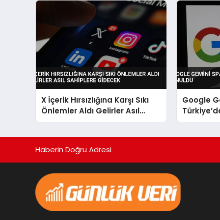
X İçerik Hırsızlığına Karşı Sıkı
Google G
Önlemler Aldı Gelirler Asıl
Türkiye’d
Sahiplere Gidecek
Haberin Doğru Adresi