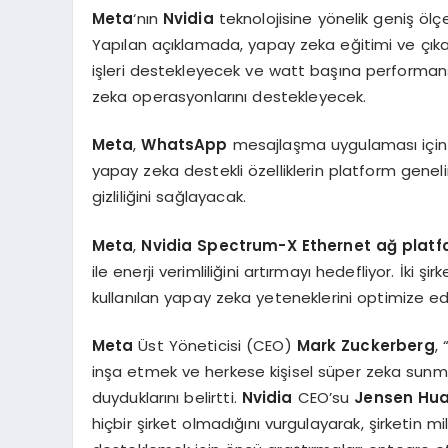
Meta
‘nın
Nvidia
teknolojisine yönelik geniş ölçe
Yapılan açıklamada, yapay zeka eğitimi ve çıka
işleri destekleyecek ve watt başına performans
zeka operasyonlarını destekleyecek.
Meta
,
WhatsApp
mesajlaşma uygulaması için 
yapay zeka destekli özelliklerin platform geneli
gizliliğini sağlayacak.
Meta
,
Nvidia Spectrum-X Ethernet ağ plat
ile enerji verimliliğini artırmayı hedefliyor. İki 
kullanılan yapay zeka yeteneklerini optimize ed
Meta
Üst Yöneticisi (CEO)
Mark Zuckerberg
,
inşa etmek ve herkese kişisel süper zeka sunm
duyduklarını belirtti.
Nvidia
CEO’su
Jensen Hu
hiçbir şirket olmadığını vurgulayarak, şirketin mil