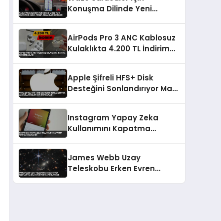
Konuşma Dilinde Yeni
Bildirim ve Hedef Arama
Özellikleri Sunuyor
AirPods Pro 3 ANC Kablosuz
Kulaklıkta 4.200 TL İndirim
Başladı
Apple Şifreli HFS+ Disk
Desteğini Sonlandırıyor Mac
Kullanıcıları İçin Kritik Uyarı
Instagram Yapay Zeka
Kullanımını Kapatma
Yöntemi Belirlendi
James Webb Uzay
Teleskobu Erken Evren
Keşifleriyle Bilim Dünyasını
Aydınlatıyor