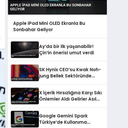
Apple iPad Mini OLED Ekranla Bu
Sonbahar Geliyor
Ay’da bir ilk yaşanabilir!
Çin’in önerisi umut verdi
SK Hynix CEO’su Kwak Noh-
jung Bellek Sektöründe
Tarihi Arz Sıkıntısı Uyardı
X İçerik Hırsızlığına Karşı Sıkı
Önlemler Aldı Gelirler Asıl
Sahiplere Gidecek
Google Gemini Spark
Türkiye’de Kullanıma