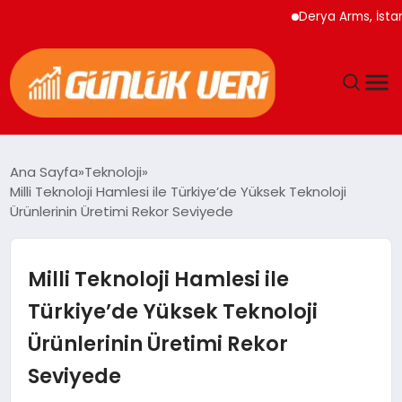
Derya Arms, İstanbul P
ANASAYFA
Ana Sayfa
Teknoloji
Milli Teknoloji Hamlesi ile Türkiye’de Yüksek Teknoloji
GÜNDEM
Ürünlerinin Üretimi Rekor Seviyede
YAŞAM
Milli Teknoloji Hamlesi ile
EĞITIM
Türkiye’de Yüksek Teknoloji
Ürünlerinin Üretimi Rekor
EKONOMI
Seviyede
GENEL