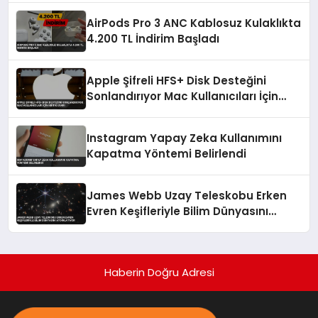
AirPods Pro 3 ANC Kablosuz Kulaklıkta
4.200 TL İndirim Başladı
Apple Şifreli HFS+ Disk Desteğini
Sonlandırıyor Mac Kullanıcıları İçin
Kritik Uyarı
Instagram Yapay Zeka Kullanımını
Kapatma Yöntemi Belirlendi
James Webb Uzay Teleskobu Erken
Evren Keşifleriyle Bilim Dünyasını
Aydınlatıyor
Haberin Doğru Adresi