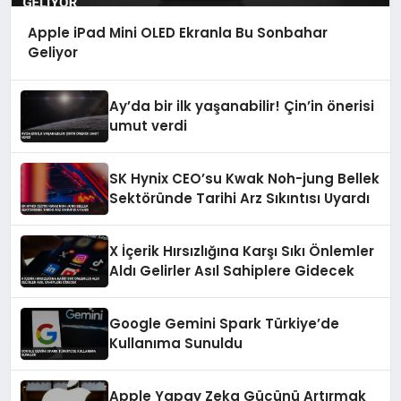
Apple iPad Mini OLED Ekranla Bu Sonbahar
Geliyor
Ay’da bir ilk yaşanabilir! Çin’in önerisi
umut verdi
SK Hynix CEO’su Kwak Noh-jung Bellek
Sektöründe Tarihi Arz Sıkıntısı Uyardı
X İçerik Hırsızlığına Karşı Sıkı Önlemler
Aldı Gelirler Asıl Sahiplere Gidecek
Google Gemini Spark Türkiye’de
Kullanıma Sunuldu
Apple Yapay Zeka Gücünü Artırmak