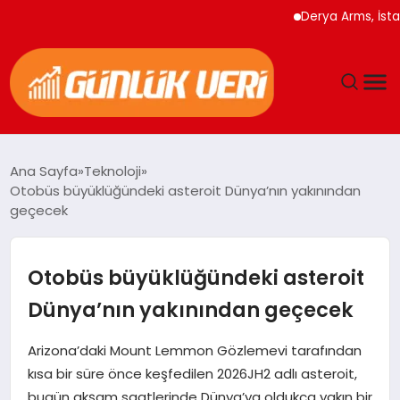
Derya Arms, İstanbul
ANASAYFA
Ana Sayfa
Teknoloji
Otobüs büyüklüğündeki asteroit Dünya’nın yakınından
GÜNDEM
geçecek
YAŞAM
Otobüs büyüklüğündeki asteroit
EĞITIM
Dünya’nın yakınından geçecek
EKONOMI
Arizona’daki Mount Lemmon Gözlemevi tarafından
kısa bir süre önce keşfedilen 2026JH2 adlı asteroit,
GENEL
bugün akşam saatlerinde Dünya’ya oldukça yakın bir