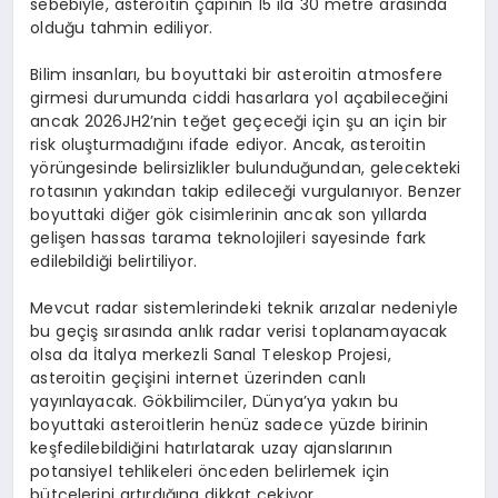
sebebiyle, asteroitin çapının 15 ila 30 metre arasında
olduğu tahmin ediliyor.
Bilim insanları, bu boyuttaki bir asteroitin atmosfere
girmesi durumunda ciddi hasarlara yol açabileceğini
ancak 2026JH2’nin teğet geçeceği için şu an için bir
risk oluşturmadığını ifade ediyor. Ancak, asteroitin
yörüngesinde belirsizlikler bulunduğundan, gelecekteki
rotasının yakından takip edileceği vurgulanıyor. Benzer
boyuttaki diğer gök cisimlerinin ancak son yıllarda
gelişen hassas tarama teknolojileri sayesinde fark
edilebildiği belirtiliyor.
Mevcut radar sistemlerindeki teknik arızalar nedeniyle
bu geçiş sırasında anlık radar verisi toplanamayacak
olsa da İtalya merkezli Sanal Teleskop Projesi,
asteroitin geçişini internet üzerinden canlı
yayınlayacak. Gökbilimciler, Dünya’ya yakın bu
boyuttaki asteroitlerin henüz sadece yüzde birinin
keşfedilebildiğini hatırlatarak uzay ajanslarının
potansiyel tehlikeleri önceden belirlemek için
bütçelerini artırdığına dikkat çekiyor.