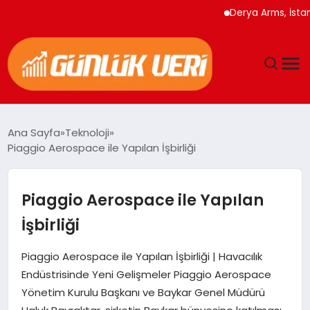
Derya Arms, İstanbul P
ANASAYFA
Ana Sayfa
Teknoloji
Piaggio Aerospace ile Yapılan İşbirliği
GÜNDEM
YAŞAM
Piaggio Aerospace ile Yapılan
İşbirliği
EĞITIM
Piaggio Aerospace ile Yapılan İşbirliği | Havacılık
EKONOMI
Endüstrisinde Yeni Gelişmeler Piaggio Aerospace
Yönetim Kurulu Başkanı ve Baykar Genel Müdürü
GENEL