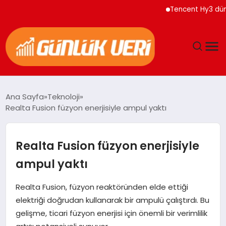
Tencent Hy3 dünya ge
ANASAYFA
Ana Sayfa
Teknoloji
Realta Fusion füzyon enerjisiyle ampul yaktı
GÜNDEM
YAŞAM
Realta Fusion füzyon enerjisiyle
ampul yaktı
EĞITIM
Realta Fusion, füzyon reaktöründen elde ettiği
EKONOMI
elektriği doğrudan kullanarak bir ampulü çalıştırdı. Bu
gelişme, ticari füzyon enerjisi için önemli bir verimlilik
GENEL