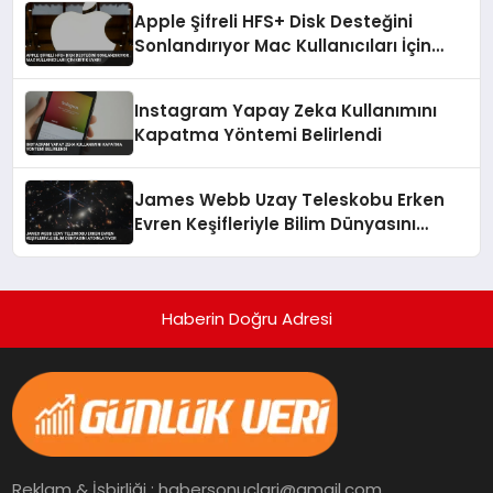
Apple Şifreli HFS+ Disk Desteğini
Sonlandırıyor Mac Kullanıcıları İçin
Kritik Uyarı
Instagram Yapay Zeka Kullanımını
Kapatma Yöntemi Belirlendi
James Webb Uzay Teleskobu Erken
Evren Keşifleriyle Bilim Dünyasını
Aydınlatıyor
Haberin Doğru Adresi
Reklam & İşbirliği : habersonuclari@gmail.com