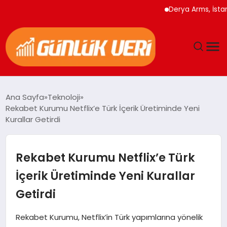
Derya Arms, İstanbul P
ANASAYFA
Ana Sayfa
Teknoloji
Rekabet Kurumu Netflix’e Türk İçerik Üretiminde Yeni
GÜNDEM
Kurallar Getirdi
YAŞAM
Rekabet Kurumu Netflix’e Türk
EĞITIM
İçerik Üretiminde Yeni Kurallar
Getirdi
EKONOMI
Rekabet Kurumu, Netflix’in Türk yapımlarına yönelik
GENEL