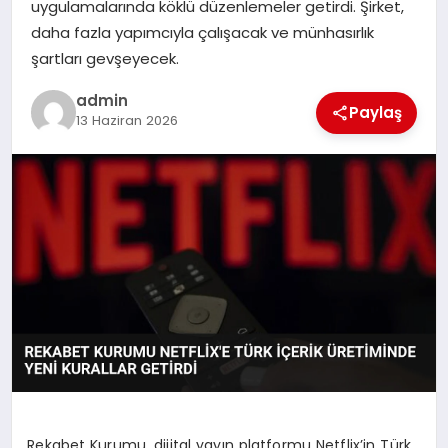
uygulamalarında köklü düzenlemeler getirdi. Şirket,
daha fazla yapımcıyla çalışacak ve münhasırlık
SPOR
şartları gevşeyecek.
TEKNOLOJI
admin
Paylaş
13 Haziran 2026
Rekabet Kurumu, dijital yayın platformu Netflix’in Türk