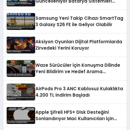
Güncelleniyor Batarya Sistemleri
Yeniden Tasarlanıyor
Samsung Yeni Takip Cihazı SmartTag
3 Galaxy S26 FE ile Geliyor Olabilir
Aksiyon Oyunları Dijital Platformlarda
Zirvedeki Yerini Koruyor
Waze Sürücüler İçin Konuşma Dilinde
Yeni Bildirim ve Hedef Arama
Özellikleri Sunuyor
AirPods Pro 3 ANC Kablosuz Kulaklıkta
4.200 TL İndirim Başladı
Apple Şifreli HFS+ Disk Desteğini
Sonlandırıyor Mac Kullanıcıları İçin
Kritik Uyarı