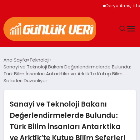
Derya Arms, İstanbul 
ANASAYFA
Ana Sayfa
Teknoloji
Sanayi ve Teknoloji Bakanı Değerlendirmelerde Bulundu:
GÜNDEM
Türk Bilim İnsanları Antarktika ve Arktik’te Kutup Bilim
Seferleri Düzenliyor
YAŞAM
Sanayi ve Teknoloji Bakanı
EĞITIM
Değerlendirmelerde Bulundu:
EKONOMI
Türk Bilim İnsanları Antarktika
GENEL
ve Arktik’te Kutup Bilim Seferleri