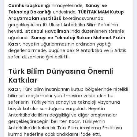
Cumhurbaşkanlığı
himayelerinde,
Sanayi ve
Teknoloji Bakanlığı
uhdesinde,
TÜBİTAK MAM Kutup
Araştırmaları Enstitüsü
koordinasyonunda
gerçekleştirilen 10. Ulusal Antarktika Bilim Seferi’nin
heyeti,
İstanbul Havalimanı
‘nda düzenlenen törenle
uğurlandı.
Sanayi ve Teknoloji Bakanı Mehmet Fatih
Kacır
, heyetin uğurlanmasının ardından yaptığı
değerlendirmede, bugüne dek 9 Antarktika ve 5 Arktik
seferi düzenlendiğini belirtti.
Türk Bilim Dünyasına Önemli
Katkılar
Kacır
, Türk bilim insanlarının kutup bölgelerinde nitelikli
bilimsel araştırmalar yürütmesine vesile olan bu
seferlerin, Türkiye’nin sanayi ve teknoloji vizyonuna
büyük katkılar sunduğunu vurguladı. Heyetin
Antarktika’da iklim değişikliği ve diğer araştırmalar
gerçekleştireceğini belirten Kacır, Türkiye’nin
Antarktika’da kalıcı bir Türk Bilim Araştırma Enstitüsü
kurma hedefine odaklandıklarını ifade etti.