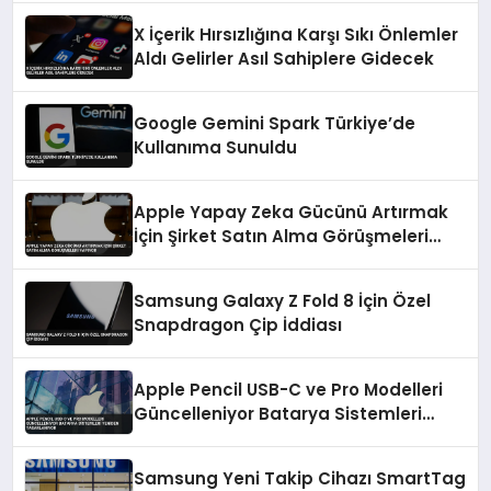
X İçerik Hırsızlığına Karşı Sıkı Önlemler
Aldı Gelirler Asıl Sahiplere Gidecek
Google Gemini Spark Türkiye’de
Kullanıma Sunuldu
Apple Yapay Zeka Gücünü Artırmak
İçin Şirket Satın Alma Görüşmeleri
Yapıyor
Samsung Galaxy Z Fold 8 İçin Özel
Snapdragon Çip İddiası
Apple Pencil USB-C ve Pro Modelleri
Güncelleniyor Batarya Sistemleri
Yeniden Tasarlanıyor
Samsung Yeni Takip Cihazı SmartTag